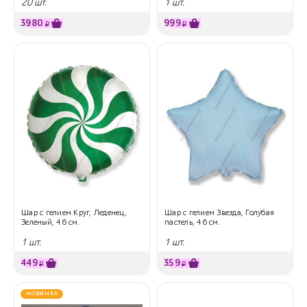
20 шт.
1 шт.
3980
999
₽
₽
Шар с гелием Круг, Леденец,
Шар с гелием Звезда, Голубая
Зеленый, 46 см.
пастель, 46 см.
1 шт.
1 шт.
449
359
₽
₽
НОВИНКА