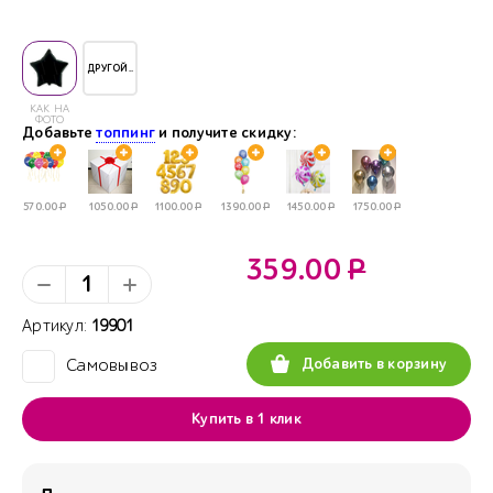
ДРУГОЙ..
КАК НА
ФОТО
Добавьте
топпинг
и получите скидку:
570.00
Р
1050.00
Р
1100.00
Р
1390.00
Р
1450.00
Р
1750.00
Р
359.00
Р
Артикул:
19901
Добавить в корзину
Самовывоз
✓
Купить в 1 клик