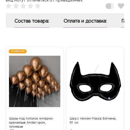
вид могут отличаться от приведенных.
Состав товара:
Оплата и доставка:
Гар
НОВИНКА
Шары под потолок янтарно-
Шар с гелием Маска Бэтмена,
оранжевые Amber хром,
91 см
гелиевые