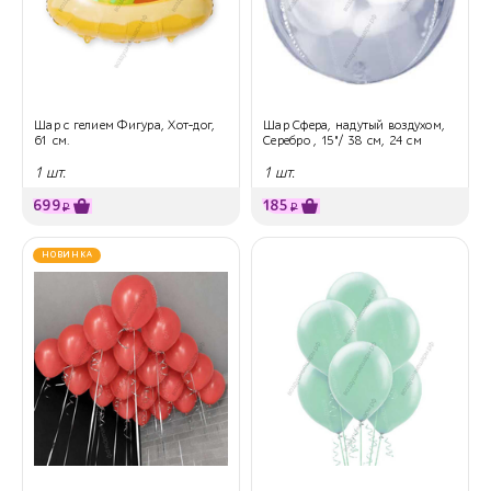
Шар с гелием Фигура, Хот-дог,
Шар Сфера, надутый воздухом,
61 см.
Серебро , 15"/ 38 см, 24 см
1 шт.
1 шт.
699
185
₽
₽
НОВИНКА