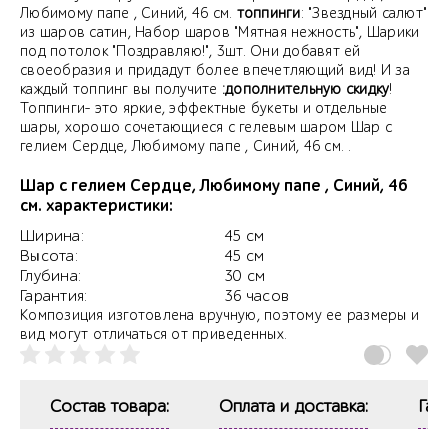
Любимому папе , Синий, 46 см.
топпинги
: "Звездный салют"
из шаров сатин, Набор шаров "Мятная нежность", Шарики
под потолок "Поздравляю!", 3шт. Они добавят ей
своеобразия и придадут более впечетляющий вид! И за
каждый топпинг вы получите
:дополнительную скидку
!
Топпинги- это яркие, эффектные букеты и отдельные
шары, хорошо сочетающиеся с гелевым шаром Шар с
гелием Сердце, Любимому папе , Синий, 46 см. .
Шар с гелием Сердце, Любимому папе , Синий, 46
см. характеристики:
Ширина:
45 см
Высота:
45 см
Глубина:
30 см
Гарантия:
36 часов
Композиция изготовлена вручную, поэтому ее размеры и
вид могут отличаться от приведенных.
Состав товара:
Оплата и доставка:
Гар