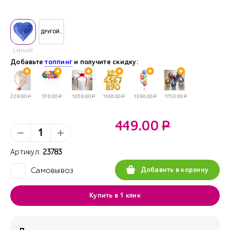
ДРУГОЙ..
СИНИЙ
Добавьте
топпинг
и получите скидку:
229.00
Р
570.00
Р
1050.00
Р
1100.00
Р
1390.00
Р
1750.00
Р
449.00
Р
Артикул:
23783
Добавить в корзину
Самовывоз
✓
Купить в 1 клик