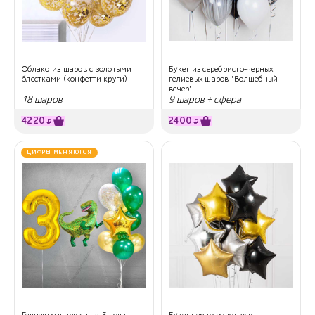
Облако из шаров с золотыми
Букет из серебристо-черных
блестками (конфетти круги)
гелиевых шаров "Волшебный
вечер"
18 шаров
9 шаров + сфера
4220
2400
₽
₽
ЦИФРЫ МЕНЯЮТСЯ
Гелиевые шарики на 3 года
Букет черно-золотых и