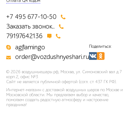
Оплата QR кодом
+7 495 677-10-50
Заказать звонок..
79197642136
agflamingo
Поделиться:
order@vozdushnyeshari.ru
© 2026
воздушныешары.рф
,
Москва, ул. Симоновский вал д.7
корп.2, офис №3
Сайт не является публичной офертой (согл. ст 437 ГК РФ).
Интернет-магазин с доставкой воздушных шаров по Москве и
Московской области. Мы предлагаем выбор и качество,
помогаем создать радостную атмосферу и настроение
праздника!