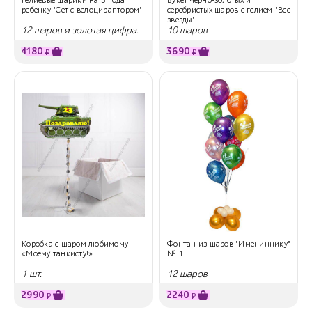
ребенку "Сет с велоцираптором"
серебристых шаров с гелием "Все
звезды"
12 шаров и золотая цифра.
10 шаров
раптор
4180
3690
₽
₽
Коробка с шаром любимому
Фонтан из шаров "Имениннику"
«Моему танкисту!»
№ 1
1 шт.
12 шаров
2990
2240
₽
₽