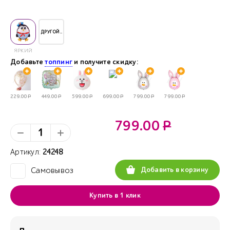
ДРУГОЙ..
ЯРКИЙ
Добавьте
топпинг
и получите скидку:
229.00
Р
449.00
Р
599.00
Р
699.00
Р
799.00
Р
799.00
Р
799.00
Р
Артикул:
24248
Добавить в корзину
Самовывоз
✓
Купить в 1 клик