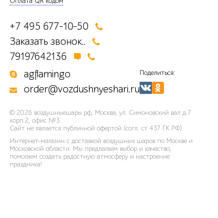
Оплата QR кодом
+7 495 677-10-50
Заказать звонок..
79197642136
agflamingo
Поделиться:
order@vozdushnyeshari.ru
© 2026
воздушныешары.рф
,
Москва, ул. Симоновский вал д.7
корп.2, офис №3
Сайт не является публичной офертой (согл. ст 437 ГК РФ).
Интернет-магазин с доставкой воздушных шаров по Москве и
Московской области. Мы предлагаем выбор и качество,
помогаем создать радостную атмосферу и настроение
праздника!