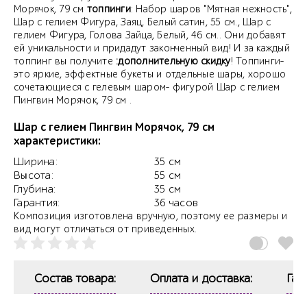
Морячок, 79 см
топпинги
: Набор шаров "Мятная нежность",
Шар с гелием Фигура, Заяц, Белый сатин, 55 см., Шар с
гелием Фигура, Голова Зайца, Белый, 46 см.. Они добавят
ей уникальности и придадут законченный вид! И за каждый
топпинг вы получите
:дополнительную скидку
! Топпинги-
это яркие, эффектные букеты и отдельные шары, хорошо
сочетающиеся с гелевым шаром- фигурой Шар с гелием
Пингвин Морячок, 79 см .
Шар с гелием Пингвин Морячок, 79 см
характеристики:
Ширина:
35 см
Высота:
55 см
Глубина:
35 см
Гарантия:
36 часов
Композиция изготовлена вручную, поэтому ее размеры и
вид могут отличаться от приведенных.
Состав товара:
Оплата и доставка:
Гар