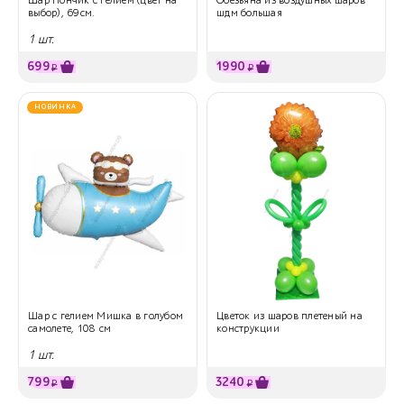
выбор), 69см.
шдм большая
1 шт.
699
1990
₽
₽
НОВИНКА
Шар с гелием Мишка в голубом
Цветок из шаров плетеный на
самолете, 108 см
конструкции
1 шт.
799
3240
₽
₽