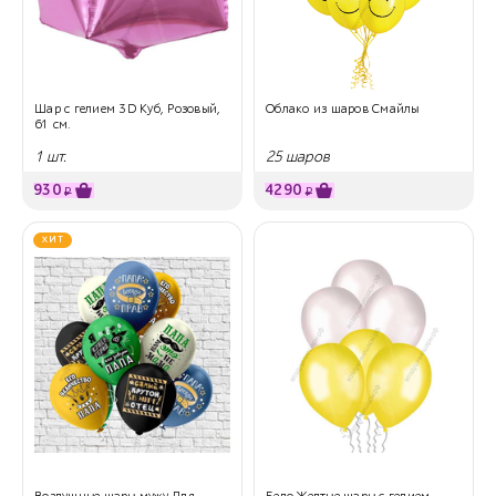
Шар с гелием 3D Куб, Розовый,
Облако из шаров Смайлы
61 см.
1 шт.
25 шаров
930
4290
₽
₽
ХИТ
Воздушные шары мужу Для
Бело Желтые шары с гелием