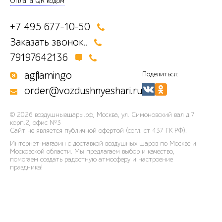
Оплата QR кодом
+7 495 677-10-50
Заказать звонок..
79197642136
agflamingo
Поделиться:
order@vozdushnyeshari.ru
© 2026
воздушныешары.рф
,
Москва, ул. Симоновский вал д.7
корп.2, офис №3
Сайт не является публичной офертой (согл. ст 437 ГК РФ).
Интернет-магазин с доставкой воздушных шаров по Москве и
Московской области. Мы предлагаем выбор и качество,
помогаем создать радостную атмосферу и настроение
праздника!