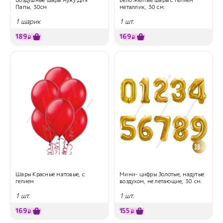
Папы, 30см
металлик, 30 см.
1 шарик
1 шт.
189
169
₽
₽
Шары Красные матовые, с
Мини- цифры Золотые, надутые
гелием
воздухом, не летающие, 30 см.
1 шт.
1 шт.
169
155
₽
₽