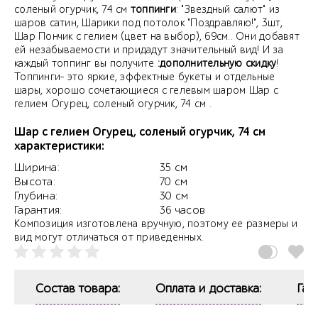
соленый огурчик, 74 см
топпинги
: "Звездный салют" из
шаров сатин, Шарики под потолок "Поздравляю!", 3шт,
Шар Пончик с гелием (цвет на выбор), 69см.. Они добавят
ей незабываемости и придадут значительный вид! И за
каждый топпинг вы получите
:дополнительную скидку
!
Топпинги- это яркие, эффектные букеты и отдельные
шары, хорошо сочетающиеся с гелевым шаром Шар с
гелием Огурец, соленый огурчик, 74 см .
Шар с гелием Огурец, соленый огурчик, 74 см
характеристики:
Ширина:
35 см
Высота:
70 см
Глубина:
30 см
Гарантия:
36 часов
Композиция изготовлена вручную, поэтому ее размеры и
вид могут отличаться от приведенных.
Состав товара:
Оплата и доставка:
Гар