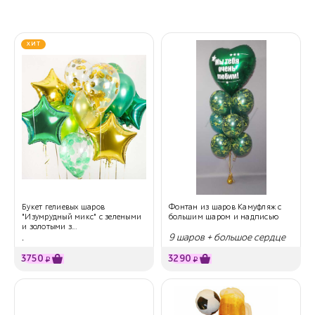
ХИТ
Букет гелиевых шаров
Фонтан из шаров Камуфляж с
"Изумрудный микс" с зелеными
большим шаром и надписью
и золотыми з...
.
9 шаров + большое сердце
3750
3290
₽
₽