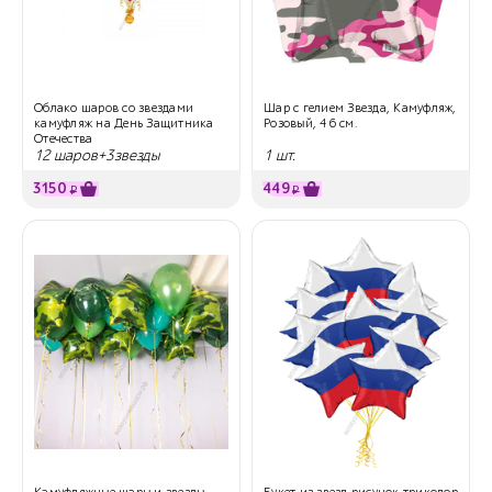
Облако шаров со звездами
Шар с гелием Звезда, Камуфляж,
камуфляж на День Защитника
Розовый, 46 см.
Отечества
12 шаров+3звезды
1 шт.
3150
449
₽
₽
Камуфляжные шары и звезды
Букет из звезд рисунок триколор