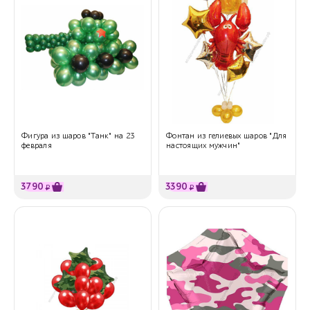
Фигура из шаров "Танк" на 23
Фонтан из гелиевых шаров "Для
февраля
настоящих мужчин"
3790
3390
₽
₽