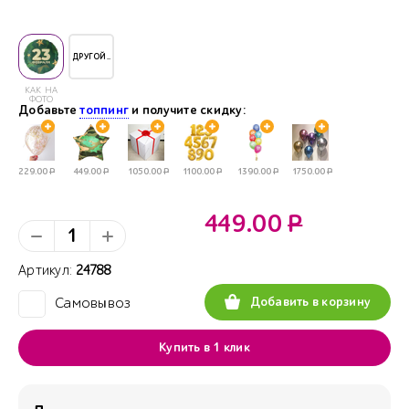
ДРУГОЙ..
КАК НА
ФОТО
Добавьте
топпинг
и получите скидку:
229.00
Р
449.00
Р
1050.00
Р
1100.00
Р
1390.00
Р
1750.00
Р
449.00
Р
Артикул:
24788
Добавить в корзину
Самовывоз
✓
Купить в 1 клик