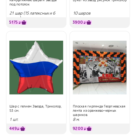
под потолок
21 шар (15 латексных и 6
10 шаров
звезд)
5175
3900
₽
₽
Шар с гелием Звезда, Триколор,
Плоская гирлянда Георгиевская
53 см.
лента из оранжево-черных
шариков
1 шт.
8 м.
449
9200
₽
₽