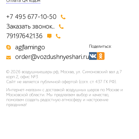
Оплата QR кодом
+7 495 677-10-50
Заказать звонок..
79197642136
agflamingo
Поделиться:
order@vozdushnyeshari.ru
© 2026
воздушныешары.рф
,
Москва, ул. Симоновский вал д.7
корп.2, офис №3
Сайт не является публичной офертой (согл. ст 437 ГК РФ).
Интернет-магазин с доставкой воздушных шаров по Москве и
Московской области. Мы предлагаем выбор и качество,
помогаем создать радостную атмосферу и настроение
праздника!