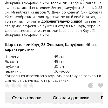
Февраля, Камуфляж, 46 см.
топпинги
: "Звездный салют" из
шаров сатин, Шар с гелием Звезда, Камуфляж, Зеленый, 53
см., Минибукет из шаров "С Днем рождения". Они добавят
ей своеобразия и придадут законченный вид! И за каждый
топпинг вы получите
:дополнительную скидку
! Топпинги-
это яркие, эффектные букеты и отдельные шары, хорошо
сочетающиеся с гелевым шаром Шар с гелием Круг, 23
Февраля, Камуфляж, 46 см. .
Шар с гелием Круг, 23 Февраля, Камуфляж, 46 см.
характеристики:
Ширина:
45 см
Высота:
45 см
Глубина:
30 см
Гарантия:
36 часов
Композиция изготовлена вручную, поэтому ее размеры и
вид могут отличаться от приведенных.
Состав товара:
Оплата и доставка:
Гар