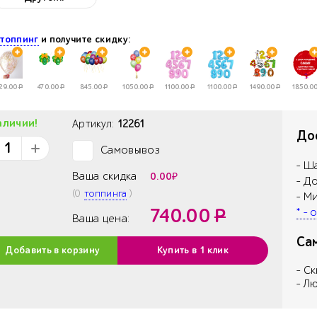
е
топпинг
и получите скидку:
29.00
Р
470.00
Р
845.00
Р
1050.00
Р
1100.00
Р
1100.00
Р
1490.00
Р
1850.0
аличии!
Артикул:
12261
Дос
Самовывоз
✓
- Ш
Ваша скидка
0.00
₽
- Д
(
0
топпинга
)
- М
740.00
Р
* -
Ваша цена:
Са
Добавить в корзину
Купить в 1 клик
- С
- Л