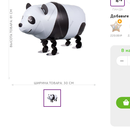
ПАНДА
ВЫСОТА ТОВАРА: 61 СМ
Добавьт
220.00
Р
2
В н
ШИРИНА ТОВАРА: 30 СМ