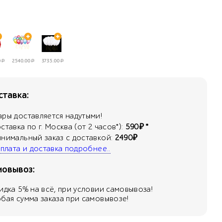
0
Р
2540.00
Р
3735.00
Р
тавка:
ары доставляется надутыми!
оставка по г. Москва (от 2 часов*):
590₽ *
инимальный заказ с доставкой:
2490₽
 оплата и доставка подробнее..
мовывоз:
кидка
5
% на всё, при условии самовывоза!
юбая сумма заказа при самовывозе!