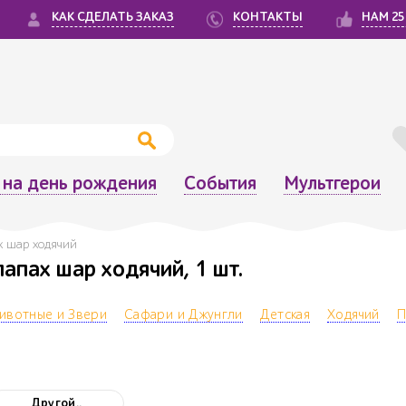
КАК СДЕЛАТЬ ЗАКАЗ
КОНТАКТЫ
НАМ 25
на день рождения
События
Мультгерои
х шар ходячий
лапах шар ходячий, 1 шт.
ивотные и Звери
Сафари и Джунгли
Детская
Ходячий
П
Другой..