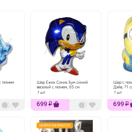
с гелием
Шар Ежик Соник Бум синий
Шар с ге
веселый с гелием, 65 см
Дэйв, 71 с
1 шт.
1 шт.
699
₽
699
₽
ЦИФРЫ МЕНЯЮТСЯ