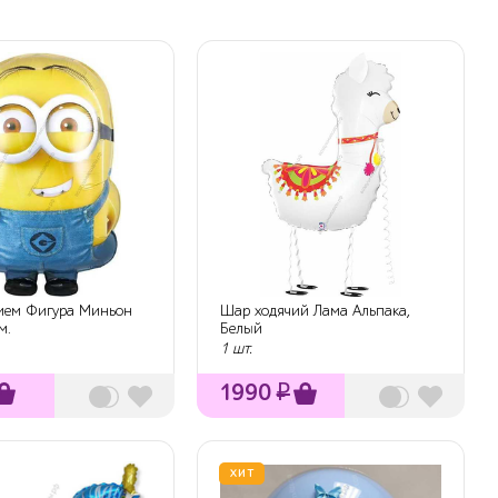
лием Фигура Миньон
Шар ходячий Лама Альпака,
м.
Белый
1 шт.
1990
₽
ХИТ