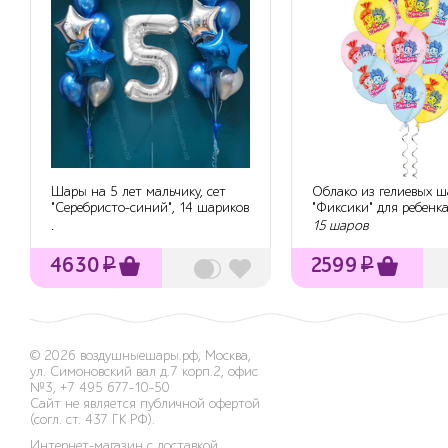
Шары на 5 лет мальчику, сет
Облако из гелиевых ш
"Серебристо-синий", 14 шариков
"Фиксики" для ребенк
с г...
.
15 шаров
4630
₽
2599
₽
© 2026
воздушныешары.рф
,
Москва,
ул. Симоновский вал д.7 корп.2, офис
№3
,
+7 495 677-10-50
Сайт не является публичной офертой
(согл. ст. 437 ГК РФ).
Интернет-магазин с доставкой