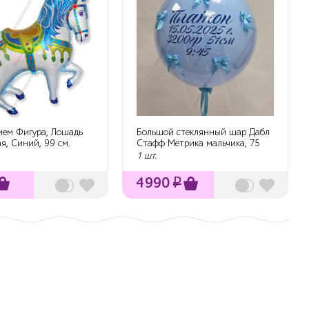
ием Фигура, Лошадь
Большой стеклянный шар Дабл
я, Синий, 99 см.
Стафф Метрика мальчика, 75
см.
1 шт.
4990
₽