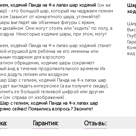
Шар
ием, ходячий Панда на 4-х лапах шар ходячий
(он же
шар) - это большой шар, который мы надуваем гелием
ход
хом (зависит от конкретного шара, уточняйте)!
шары выглядят как объемные фигуры с ярким,
Шир
 дизайном. Они могут стоять или "ходить" по полу, в
Выс
оздуха. Некоторые ходячие шары, при этом, могут
Глу
Гар
ием, ходячий Панда на 4-х лапах шар ходячий станет
Ком
ной игрушкой для ребёнка на его именины или
вид
льным подарком для взрослого.
ратном обращении, ходячие шары сохраняют
ный вид в течение продолжительного времени Их
жно додуть гелием или воздухом.
ар Шар с гелием, ходячий Панда на 4-х лапах шар
удет выглядеть интереснее (а вы получите скидку),
олнить ее большой гелиевой цифрой или другим
 (см. справа от изображения).
Шар с гелием, ходячий Панда на 4-х лапах шар
прямо сейчас! Появились вопросы? Звоните!
ка:
Гарантия:
Отзывы: