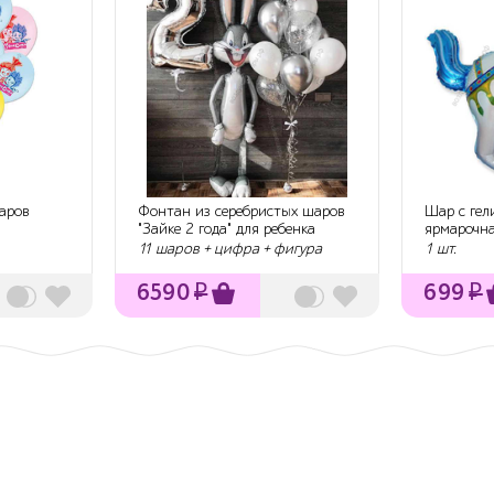
аров
Фонтан из серебристых шаров
Шар с гел
а
"Зайке 2 года" для ребенка
ярмарочна
11 шаров + цифра + фигура
1 шт.
6590
₽
699
₽