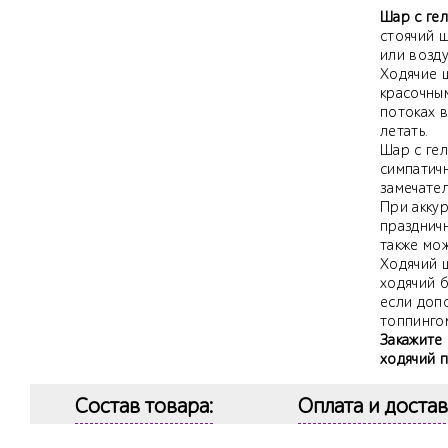
Шар с гел
стоячий 
или возду
Ходячие 
красочным
потоках в
летать.
Шар с гел
симпатич
замечате
При акку
празднич
также мо
Ходячий ш
ходячий б
если доп
топпингом
Закажите 
ходячий 
Состав товара:
Оплата и достав