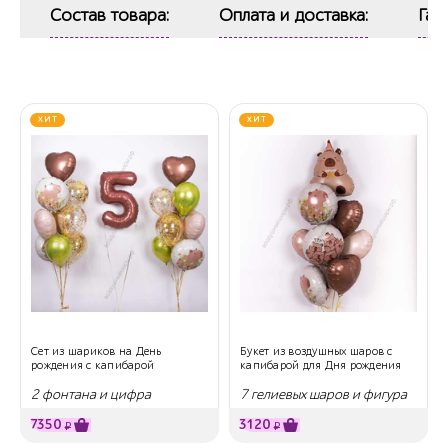
Состав товара:
Оплата и доставка:
Гар
ХИТ
ХИТ
Сет из шариков на День
Букет из воздушных шаров с
рождения с капибарой
капибарой для Дня рождения
2 фонтана и цифра
7 гелиевых шаров и фигура
7350
3120
₽
₽