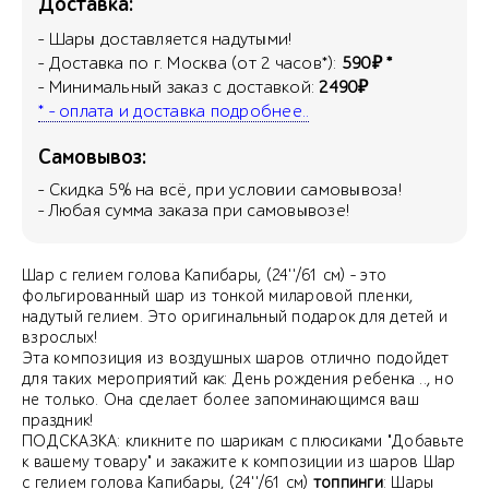
Доставка:
- Шары доставляется надутыми!
- Доставка по г. Москва (от 2 часов*):
590₽ *
- Минимальный заказ с доставкой:
2490₽
* - оплата и доставка подробнее..
Самовывоз:
- Скидка
5
% на всё, при условии самовывоза!
- Любая сумма заказа при самовывозе!
Шар с гелием голова Капибары, (24''/61 см) - это
фольгированный шар из тонкой миларовой пленки,
надутый гелием. Это оригинальный подарок для детей и
взрослых!
Эта композиция из воздушных шаров отлично подойдет
для таких мероприятий как: День рождения ребенка .., но
не только. Она сделает более запоминающимся ваш
праздник!
ПОДСКАЗКА: кликните по шарикам с плюсиками "Добавьте
к вашему товару" и закажите к композиции из шаров Шар
с гелием голова Капибары, (24''/61 см)
топпинги
: Шары