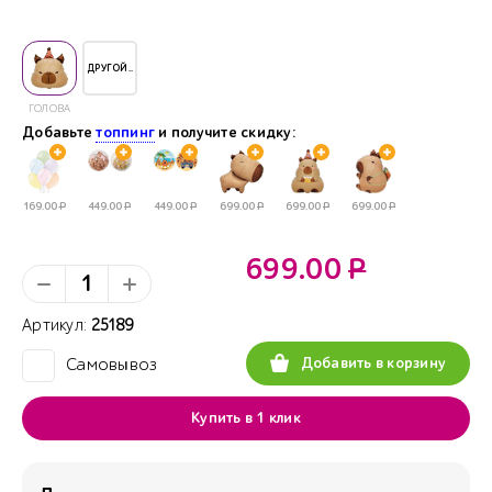
ДРУГОЙ..
ГОЛОВА
Добавьте
топпинг
и получите скидку:
169.00
Р
449.00
Р
449.00
Р
699.00
Р
699.00
Р
699.00
Р
699.00
Р
Артикул:
25189
Добавить в корзину
Самовывоз
✓
Купить в 1 клик