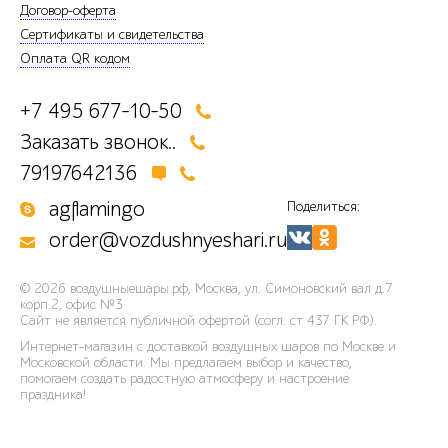
Договор-оферта
Сертификаты и свидетельства
Оплата QR кодом
+7 495 677-10-50
Заказать звонок..
79197642136
agflamingo
Поделиться:
order@vozdushnyeshari.ru
© 2026
воздушныешары.рф
,
Москва, ул. Симоновский вал д.7
корп.2, офис №3
Сайт не является публичной офертой (согл. ст 437 ГК РФ).
Интернет-магазин с доставкой воздушных шаров по Москве и
Московской области. Мы предлагаем выбор и качество,
помогаем создать радостную атмосферу и настроение
праздника!