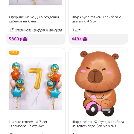
Оформление ко Дню рождения
Шар круг с гелием Капибара с
ребенка на 6 лет
цветами, 46 см
13 шариков, цифра и фигура
1 шт.
5860
449
₽
₽
ХИТ
Шары с гелием на 7 лет
Шар с гелием Фигура, Капибара
"Капибара на отдыхе"
на велосипеде, (26''/66 см)