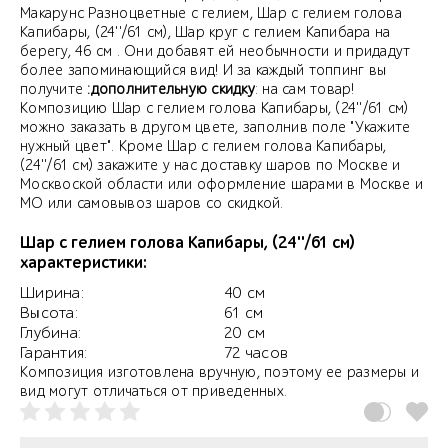
Макарунс Разноцветные с гелием, Шар с гелием голова
Капибары, (24''/61 см), Шар круг с гелием Капибара на
берегу, 46 см . Они добавят ей необычности и придадут
более запоминающийся вид! И за каждый топпинг вы
получите
:дополнительную скидку
: на сам товар!
Композицию Шар с гелием голова Капибары, (24''/61 см)
можно заказать в другом цвете, заполнив поле "Укажите
нужный цвет". Кроме Шар с гелием голова Капибары,
(24''/61 см) закажите у нас доставку шаров по Москве и
Москвоской области или оформление шарами в Москве и
МО или самовывоз шаров со скидкой.
Шар с гелием голова Капибары, (24''/61 см)
характеристики:
Ширина:
40 см
Высота:
61 см
Глубина:
20 см
Гарантия:
72 часов
Композиция изготовлена вручную, поэтому ее размеры и
вид могут отличаться от приведенных.