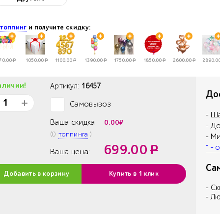
е
топпинг
и получите скидку:
70.00
Р
1050.00
Р
1100.00
Р
1390.00
Р
1750.00
Р
1850.00
Р
2600.00
Р
2890.0
аличии!
Артикул:
16457
Дос
Самовывоз
✓
- Ш
Ваша скидка
0.00
₽
- Д
(
0
топпинга
)
- М
699.00
Р
* -
Ваша цена:
Са
Добавить в корзину
Купить в 1 клик
- С
- Л