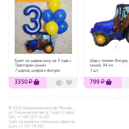
Букет из шаров сыну на 3 года с
Шар с гелием Фигура,
Трактором синим
синий, 94 см.
7 шаров, цифра и фигура
1 шт.
3350
₽
799
₽
© 2026
воздушныешары.рф
,
Москва,
ул. Симоновский вал д.7 корп.2, офис
№3
,
+7 495 677-10-50
Сайт не является публичной офертой
(согл. ст. 437 ГК РФ).