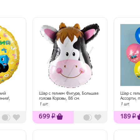
ний
Шар с гелием Фигура, Большая
Шар с гел
ния!,
голова Коровы, 86 см.
Ассорти, п
1 шт.
1 шт.
699
₽
189
₽