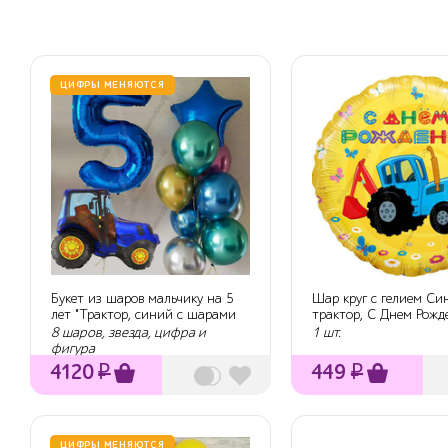
ЦИФРЫ МЕНЯЮТСЯ
Букет из шаров мальчику на 5
Шар круг с гелием Си
лет "Трактор, синий с шарами
трактор, С Днем Рожде
хром...
Желтый, 46 см
8 шаров, звезда, цифра и
1 шт.
фигура
4120
₽
449
₽
ЦИФРЫ МЕНЯЮТСЯ