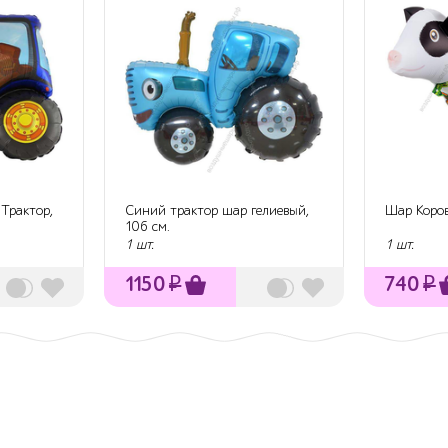
 Трактор,
Синий трактор шар гелиевый,
Шар Коров
106 см.
1 шт.
1 шт.
1150
₽
740
₽