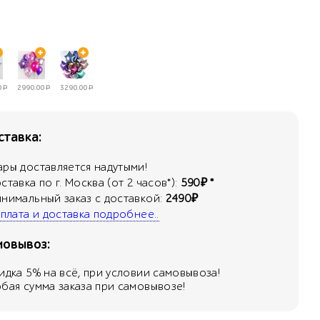
0
Р
2990.00
Р
3290.00
Р
тавка:
ары доставляется надутыми!
оставка по г. Москва (от 2 часов*):
590₽ *
инимальный заказ с доставкой:
2490₽
 оплата и доставка подробнее..
мовывоз:
кидка
5
% на всё, при условии самовывоза!
юбая сумма заказа при самовывозе!