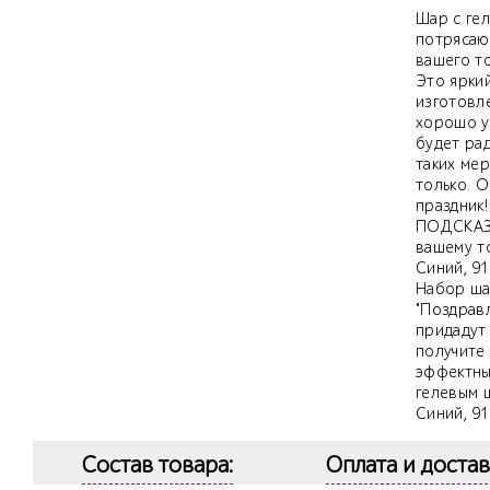
Шар с гел
потрясаю
вашего т
Это ярки
изготовл
хорошо у
будет ра
таких мер
только. 
праздник!
ПОДСКАЗК
вашему то
Синий, 91
Набор ша
"Поздравл
придадут
получит
эффектны
гелевым 
Синий, 91 
Состав товара:
Оплата и достав