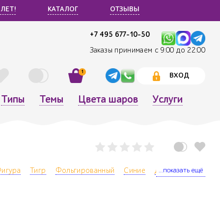
 ЛЕТ!
КАТАЛОГ
ОТЗЫВЫ
+7 495 677-10-50
Заказы принимаем с 9:00 до 22:00
1
ВХОД
Типы
Темы
Цвета шаров
Услуги
...показать ещё
игура
Тигр
Фольгированный
Синие
День рождения ре