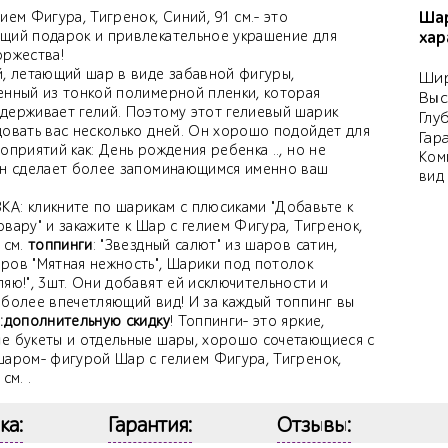
Шар
ием Фигура, Тигренок, Синий, 91 см.- это
щий подарок и привлекательное украшение для
хар
оржества!
й, летающий шар в виде забавной фигуры,
Шир
енный из тонкой полимерной пленки, которая
Выс
держивает гелий. Поэтому этот гелиевый шарик
Глу
довать вас несколько дней. Он хорошо подойдет для
Гар
оприятий как: День рождения ребенка .., но не
Ком
Он сделает более запоминающимся именно ваш
вид
А: кликните по шарикам с плюсиками "Добавьте к
вару" и закажите к Шар с гелием Фигура, Тигренок,
 см.
топпинги
: "Звездный салют" из шаров сатин,
ров "Мятная нежность", Шарики под потолок
яю!", 3шт. Они добавят ей исключительности и
 более впечетляющий вид! И за каждый топпинг вы
е
:дополнительную скидку
! Топпинги- это яркие,
е букеты и отдельные шары, хорошо сочетающиеся с
шаром- фигурой Шар с гелием Фигура, Тигренок,
см. .
ка:
Гарантия:
Отзывы: