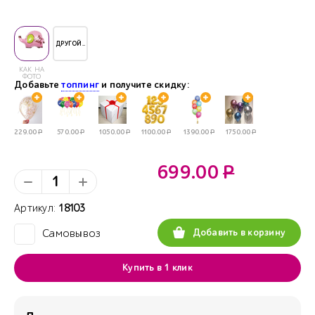
ДРУГОЙ..
КАК НА
ФОТО
Добавьте
топпинг
и получите скидку:
229.00
Р
570.00
Р
1050.00
Р
1100.00
Р
1390.00
Р
1750.00
Р
699.00
Р
Артикул:
18103
Добавить в корзину
Самовывоз
✓
Купить в 1 клик