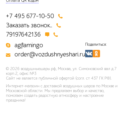
Оплата QR кодом
+7 495 677-10-50
Заказать звонок..
79197642136
agflamingo
Поделиться:
order@vozdushnyeshari.ru
© 2026
воздушныешары.рф
,
Москва, ул. Симоновский вал д.7
корп.2, офис №3
Сайт не является публичной офертой (согл. ст 437 ГК РФ).
Интернет-магазин с доставкой воздушных шаров по Москве и
Московской области. Мы предлагаем выбор и качество,
помогаем создать радостную атмосферу и настроение
праздника!