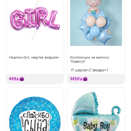
Надпись Girl, надутая воздухом
Композиция на выписку
"Карапуз"
11 шаров+2 звезды+1
круг+малыш
449
3450
₽
₽