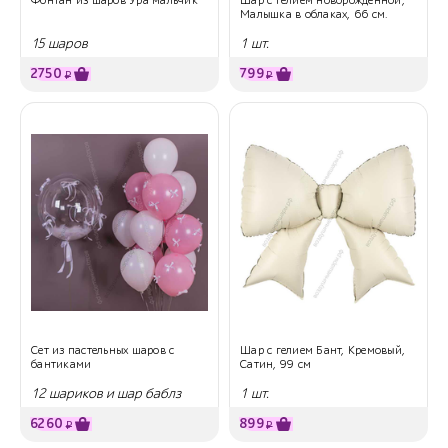
Малышка в облаках, 66 см.
15 шаров
1 шт.
2750
799
₽
₽
Сет из пастельных шаров с
Шар с гелием Бант, Кремовый,
бантиками
Сатин, 99 см
12 шариков и шар баблз
1 шт.
6260
899
₽
₽