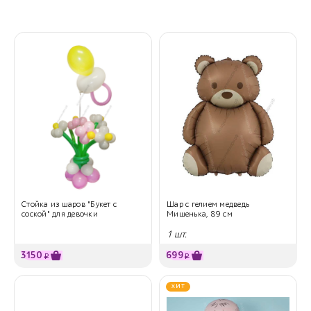
Стойка из шаров "Букет с
Шар с гелием медведь
соской" для девочки
Мишенька, 89 см
1 шт.
3150
699
₽
₽
ХИТ