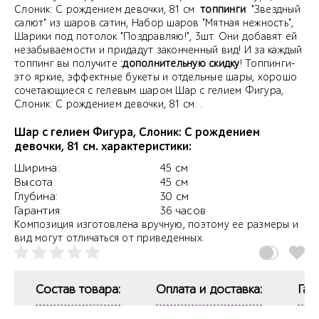
Слоник: С рождением девочки, 81 см.
топпинги
: "Звездный
салют" из шаров сатин, Набор шаров "Мятная нежность",
Шарики под потолок "Поздравляю!", 3шт. Они добавят ей
незабываемости и придадут законченный вид! И за каждый
топпинг вы получите
:дополнительную скидку
! Топпинги-
это яркие, эффектные букеты и отдельные шары, хорошо
сочетающиеся с гелевым шаром Шар с гелием Фигура,
Слоник: С рождением девочки, 81 см. .
Шар с гелием Фигура, Слоник: С рождением
девочки, 81 см. характеристики:
Ширина:
45 см
Высота:
45 см
Глубина:
30 см
Гарантия:
36 часов
Композиция изготовлена вручную, поэтому ее размеры и
вид могут отличаться от приведенных.
Состав товара:
Оплата и доставка:
Гар