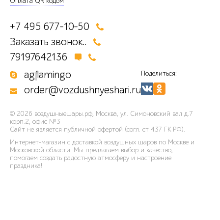
Оплата QR кодом
+7 495 677-10-50
Заказать звонок..
79197642136
agflamingo
Поделиться:
order@vozdushnyeshari.ru
© 2026
воздушныешары.рф
,
Москва, ул. Симоновский вал д.7
корп.2, офис №3
Сайт не является публичной офертой (согл. ст 437 ГК РФ).
Интернет-магазин с доставкой воздушных шаров по Москве и
Московской области. Мы предлагаем выбор и качество,
помогаем создать радостную атмосферу и настроение
праздника!