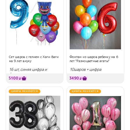
Сет шаров с гелием с Хаги Ваги
Фонтан из шаров ребенку на 6
на 9 лет внуку
лет "Разноцветные агаты"
16 шт, синяя цифра и
10шаров + цифра
фигура
5100
3490
₽
₽
ЦИФРЫ МЕНЯЮТСЯ
ЦИФРЫ МЕНЯЮТСЯ