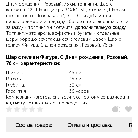
Днем рождения , Розовый, 76 см.
топпинги
: Шар с
конфетти 12", Шары цифры ЗОЛОТЫЕ, с гелием, Шарики
под потолок "Поздравляю!", 3шт. Они добавят ей
неповторимости и придадут более впечетляющий вид! И
за каждый топпинг вы получите
:дополнительную скидку
!
Топпинги- это яркие, эффектные букеты и отдельные
шары, хорошо сочетающиеся с гелевым шаром Шар с
гелием Фигура, С Днем рождения , Розовый, 76 см. .
Шар с гелием Фигура, С Днем рождения , Розовый,
76 см. характеристики:
Ширина:
45 см
Высота:
45 см
Глубина:
30 см
Гарантия:
36 часов
Композиция изготовлена вручную, поэтому ее размеры и
вид могут отличаться от приведенных.
Состав товара:
Оплата и доставка:
Гар