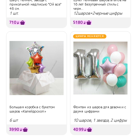
прикольной надписью "Ой все"
16 лет Безупречный стиль с
46 см.
черн...
1 шт.
12шаров+2черные цифры
710
5180
₽
₽
ЦИФРЫ МЕНЯЮТСЯ
Большая коробка с букетом
Фонтан из шаров для девочки с
шаров «Калейдоскоп»
двумя цифрами
6 шт
10 шаров, 1 звезда, 2 цифры
3990
4099
₽
₽