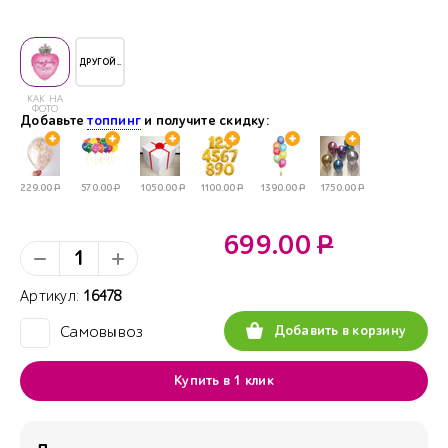
ДРУГОЙ..
КАК НА
ФОТО
Добавьте
топпинг
и получите скидку:
229.00
Р
570.00
Р
1050.00
Р
1100.00
Р
1390.00
Р
1750.00
Р
699.00
Р
Артикул:
16478
Добавить в корзину
Самовывоз
✓
Купить в 1 клик