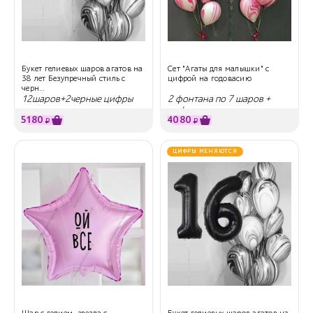
Букет гелиевых шаров агатов на
Сет "Агаты для малышки" с
38 лет Безупречный стиль с
цифрой на годовасию
черн...
12шаров+2черные цифры
2 фонтана по 7 шаров +
цифра
5180
4080
₽
₽
ЦИФРЫ МЕНЯЮТСЯ
Шар с гелием, звезда с
Букет гелиевых шаров агатов на