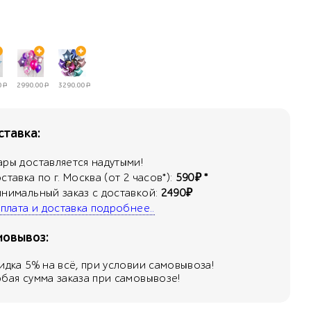
0
Р
2990.00
Р
3290.00
Р
тавка:
ары доставляется надутыми!
оставка по г. Москва (от 2 часов*):
590₽ *
инимальный заказ с доставкой:
2490₽
 оплата и доставка подробнее..
мовывоз:
кидка
5
% на всё, при условии самовывоза!
юбая сумма заказа при самовывозе!