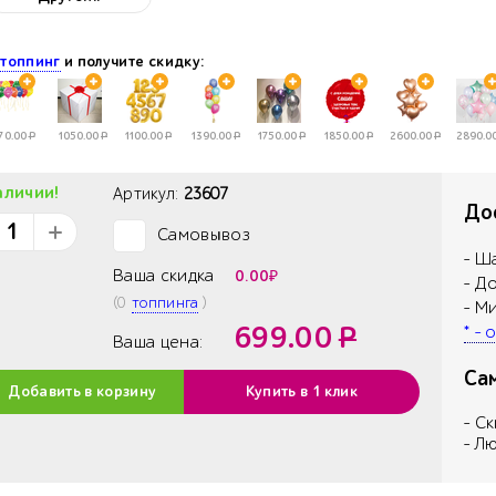
е
топпинг
и получите скидку:
70.00
Р
1050.00
Р
1100.00
Р
1390.00
Р
1750.00
Р
1850.00
Р
2600.00
Р
2890.0
аличии!
Артикул:
23607
Дос
Самовывоз
✓
- Ш
Ваша скидка
0.00
₽
- Д
(
0
топпинга
)
- М
699.00
Р
* -
Ваша цена:
Са
Добавить в корзину
Купить в 1 клик
- С
- Л