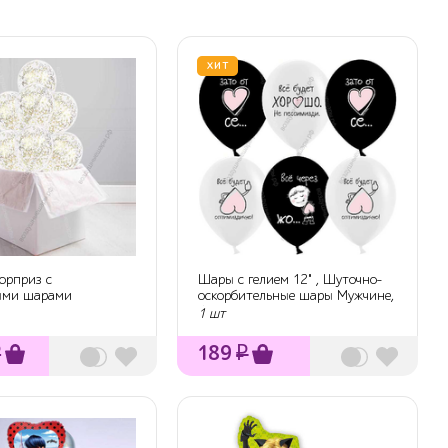
ХИТ
юрприз с
Шары с гелием 12" , Шуточно-
ыми шарами
оскорбительные шары Мужчине,
белы...
1 шт
₽
189
₽