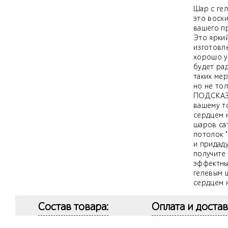
Шар с гел
это восх
вашего пр
Это ярки
изготовл
хорошо у
будет ра
таких мер
но не то
ПОДСКАЗК
вашему то
сердцем н
шаров са
потолок 
и придад
получит
эффектны
гелевым 
сердцем н
Состав товара:
Оплата и достав