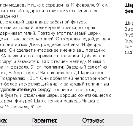
Шар
ием медведь Мишка с сердцем на 14 февраля, 91 см.-
итительный подарок и отличное украшение для
фев
аздника!
й, летающий шар в виде забавной фигуры,
Шир
енный из тонкой полимерной пленки, которая
Выс
держивает гелий. Поэтому этот гелиевый шарик
Глу
довать вас несколько дней. Он хорошо подойдет для
Гар
оприятий как: День рождения ребенка 14 февраля ..,
Ком
лько. Он сделает интереснее именно ваш праздник!
вид
А: кликните по шарикам с плюсиками "Добавьте к
вару" и закажите к Шар с гелием медведь Мишка с
а 14 февраля, 91 см.
топпинги
: "Звездный салют" из
тин, Набор шаров "Мятная нежность", Шарики под
"Поздравляю!", 3шт. Они добавят ей неповторимости
ут более впечетляющий вид! И за каждый топпинг вы
е
:дополнительную скидку
! Топпинги- это яркие,
е букеты и отдельные шары, хорошо сочетающиеся с
шаром- фигурой Шар с гелием медведь Мишка с
а 14 февраля, 91 см. .
ка:
Гарантия:
Отзывы: