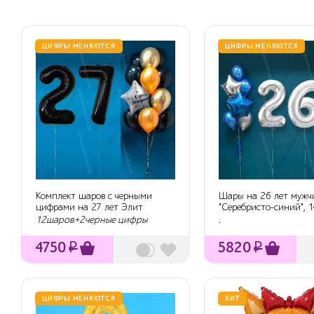
ЦИФРЫ МЕНЯЮТСЯ
ЦИФРЫ МЕНЯЮТСЯ
Комплект шаров с черными
Шары на 26 лет мужчи
цифрами на 27 лет Элит
"Серебристо-синий", 
с г...
12шаров+2черные цифры
.
4750
₽
5820
₽
ЦИФРЫ МЕНЯЮТСЯ
ХИТ