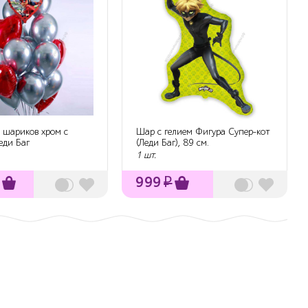
 шариков хром с
Шар с гелием Фигура Супер-кот
еди Баг
(Леди Баг), 89 см.
1 шт.
999
₽