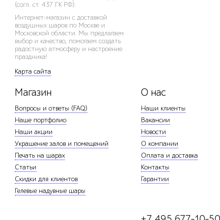
(согл. ст. 437 ГК РФ).
Интернет-магазин с доставкой
воздушных шаров по Москве и
Московской области. Мы предлагаем
выбор и качество, помогаем создать
радостную атмосферу и настроение
праздника!
Карта сайта
Магазин
О нас
Вопросы и ответы (FAQ)
Наши клиенты
Наше портфолио
Вакансии
Наши акции
Новости
Украшение залов и помещений
О компании
Печать на шарах
Оплата и доставка
Статьи
Контакты
Скидки для клиентов
Гарантии
Гелевые надувные шары
+7 495 677-10-5