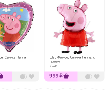
це, Свинка Пеппа
Шар Фигура, Свинка Пеппа, с
гелием
1 шт.
999
₽