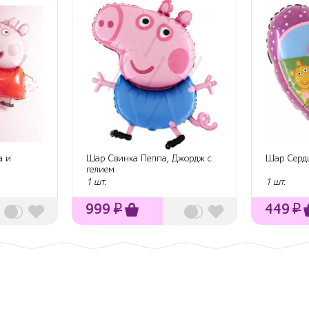
а и
Шар Свинка Пеппа, Джордж с
Шар Серд
гелием
1 шт.
1 шт.
999
₽
449
₽