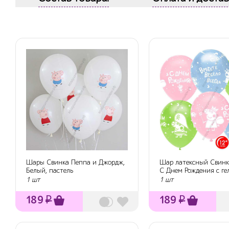
Шары Свинка Пеппа и Джордж,
Шар латексный Свинк
Белый, пастель
С Днем Рождения с ге
1 шт
1 шт
189
₽
189
₽