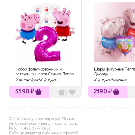
Набор фольгированных и
Шары фигурные Пепп
латексных шаров Свинка Пеппа
Джордж
с гелием
5 шт+цифра+2 фигуры
2 фигуры+сердце
3590
₽
2190
₽
© 2026
воздушныешары.рф
,
Москва,
ул. Симоновский вал д.7 корп.2, офис
№3
,
+7 495 677-10-50
Сайт не является публичной офертой