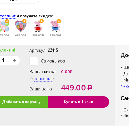
е
топпинг
и получите скидку:
89.00
Р
449.00
Р
999.00
Р
999.00
Р
аличии!
Артикул:
23113
Дос
Самовывоз
✓
- Ш
Ваша скидка
0.00
₽
- Д
(
0
топпинга
)
- М
449.00
Р
* -
Ваша цена:
Са
Добавить в корзину
Купить в 1 клик
- С
- Л