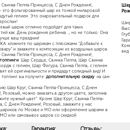
Шар
, Свинка Пеппа-Принцесса, С Днем Рождения!,
 - это фольгированный шар из тонкой миларовой
Рож
надутый гелием. Это очаровательный подарок для
зрослых!
Шир
иевый шарик отлично подойдет для таких
Выс
ий как: День рождения ребенка .., но не только. Она
Глу
учше ваш праздник!
Гар
А: кликните по шарикам с плюсиками "Добавьте к
Ком
овару" и закажите к композиции из воздушных шаров
вид
, Свинка Пеппа-Принцесса, С Днем Рождения!,
топпинги
: Шар Сердце, Свинка Пеппа, Шар Свинка
ордж с гелием, Шар Фигура, Свинка Пеппа, с гелием.
вят ей оригинальности и придадут солидный вид! И
й топпинг вы получите
:дополнительную скидку
: на сам
ию Шар Круг, Свинка Пеппа-Принцесса, С Днем
, Розовый, можно заказать в другом цвете, заполнив
жите нужный цвет". Кроме Шар Круг, Свинка Пеппа-
, С Днем Рождения!, Розовый, закажите у нас
 шариков по Москве и МО или оформление шарами в
 МО или самовывоз шаров со скидкой.
ка:
Гарантия:
Отзывы: