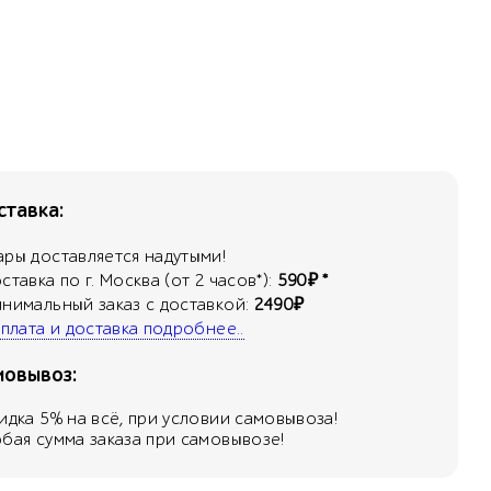
тавка:
ары доставляется надутыми!
оставка по г. Москва (от 2 часов*):
590₽ *
инимальный заказ с доставкой:
2490₽
 оплата и доставка подробнее..
мовывоз:
кидка
5
% на всё, при условии самовывоза!
юбая сумма заказа при самовывозе!