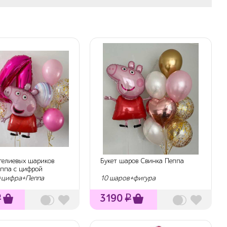
гелиевых шариков
Букет шаров Свинка Пеппа
еппа с цифрой
+цифра+Пеппа
10 шаров+фигура
₽
3190
₽