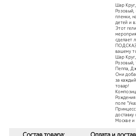
Шар Круг
Розовый,
пленки, 
детей и в
Этот гел
мероприят
сделает л
ПОДСКАЗК
вашему т
Шар Круг
Розовый,
Пеппа, Дж
Они доба
за кажды
товар!
Композиц
Рождения!
поле "Ука
Принцесса
доставку
Москве и
Состав товара:
Оплата и достав