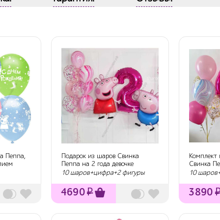
а Пеппа,
Подарок из шаров Свинка
Комплект 
лием
Пеппа на 2 года девочке
Свинка П
10 шаров+цифра+2 фигуры
10 шаров
4690
₽
3890