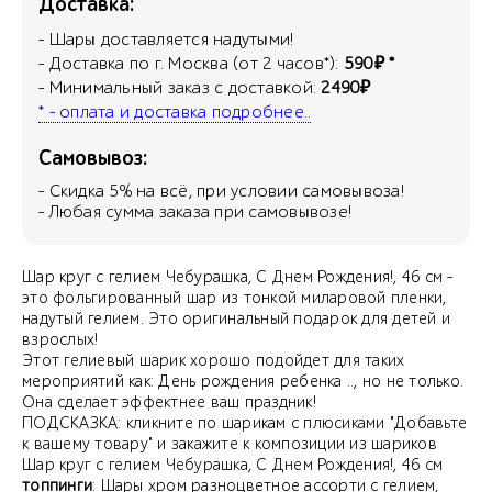
Доставка:
- Шары доставляется надутыми!
- Доставка по г. Москва (от 2 часов*):
590₽ *
- Минимальный заказ с доставкой:
2490₽
* - оплата и доставка подробнее..
Самовывоз:
- Скидка
5
% на всё, при условии самовывоза!
- Любая сумма заказа при самовывозе!
Шар круг с гелием Чебурашка, С Днем Рождения!, 46 см -
это фольгированный шар из тонкой миларовой пленки,
надутый гелием. Это оригинальный подарок для детей и
взрослых!
Этот гелиевый шарик хорошо подойдет для таких
мероприятий как: День рождения ребенка .., но не только.
Она сделает эффектнее ваш праздник!
ПОДСКАЗКА: кликните по шарикам с плюсиками "Добавьте
к вашему товару" и закажите к композиции из шариков
Шар круг с гелием Чебурашка, С Днем Рождения!, 46 см
топпинги
: Шары хром разноцветное ассорти с гелием,