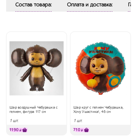
Состав товара:
Оплата и доставка:
Гар
Шар воздушный Чебурашка с
Шар круг с гелием Чебурашка,
гелием, фигура 117 см
Хочу Ушастика!, 46 см
1 шт.
1 шт.
1190
710
₽
₽