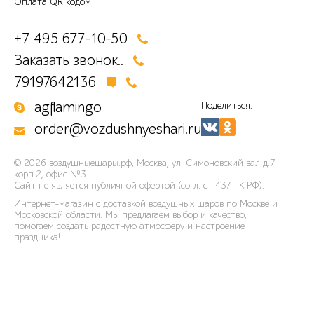
Оплата QR кодом
+7 495 677-10-50
Заказать звонок..
79197642136
agflamingo
Поделиться:
order@vozdushnyeshari.ru
© 2026
воздушныешары.рф
,
Москва, ул. Симоновский вал д.7
корп.2, офис №3
Сайт не является публичной офертой (согл. ст 437 ГК РФ).
Интернет-магазин с доставкой воздушных шаров по Москве и
Московской области. Мы предлагаем выбор и качество,
помогаем создать радостную атмосферу и настроение
праздника!