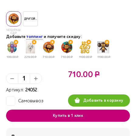
ДРУГОЙ..
ЧЕБУРАШКА
СДР
Добавьте
топпинг
и получите скидку:
199.00
Р
229.00
Р
710.00
Р
710.00
Р
1100.00
Р
1190.00
Р
710.00
Р
Артикул:
24052
Добавить в корзину
Самовывоз
✓
Купить в 1 клик