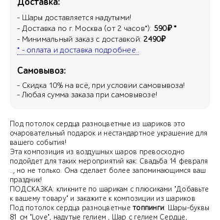
Доставка:
- Шары доставляется надутыми!
- Доставка по г. Москва (от 2 часов*):
590₽ *
- Минимальный заказ с доставкой:
2490₽
* - оплата и доставка подробнее..
Самовывоз:
- Скидка
10
% на всё, при условии самовывоза!
- Любая сумма заказа при самовывозе!
Под потолок сердца разноцветные из шариков это
очаровательный подарок и нестандартное украшение для
вашего события!
Эта композиция из воздушных шаров превосходно
подойдет для таких мероприятий как: Свадьба 14 февраля
.., но не только. Она сделает более запоминающимся ваш
праздник!
ПОДСКАЗКА: кликните по шарикам с плюсиками "Добавьте
к вашему товару" и закажите к композиции из шариков
Под потолок сердца разноцветные
топпинги
: Шары-буквы
81 см "Love", надутые гелием , Шар с гелием Сердце,