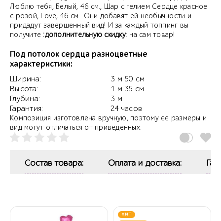
Люблю тебя, Белый, 46 см., Шар с гелием Сердце красное
c розой, Love, 46 см.. Они добавят ей необычности и
придадут завершенный вид! И за каждый топпинг вы
получите
:дополнительную скидку
: на сам товар!
Под потолок сердца разноцветные
характеристики:
Ширина:
3 м 50 см
Высота:
1 м 35 см
Глубина:
3 м
Гарантия:
24 часов
Композиция изготовлена вручную, поэтому ее размеры и
вид могут отличаться от приведенных.
Состав товара:
Оплата и доставка:
Гар
ХИТ