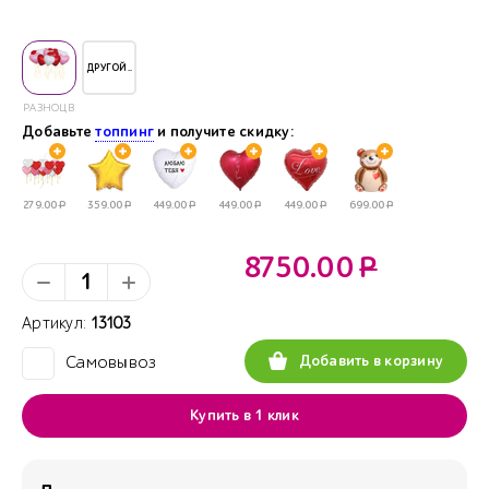
ДРУГОЙ..
РАЗНОЦВЕТНЫЕ
Добавьте
топпинг
и получите скидку:
279.00
Р
359.00
Р
449.00
Р
449.00
Р
449.00
Р
699.00
Р
8750.00
Р
Артикул:
13103
Добавить в корзину
Самовывоз
✓
Купить в 1 клик