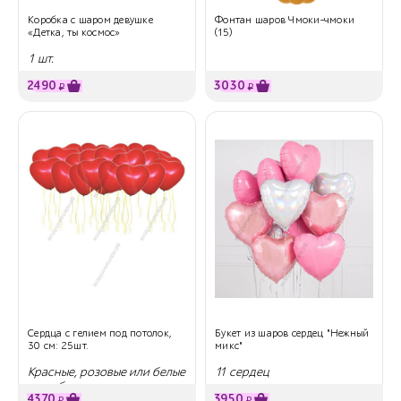
Коробка с шаром девушке
Фонтан шаров Чмоки-чмоки
«Детка, ты космос»
(15)
1 шт.
2490
3030
₽
₽
Сердца с гелием под потолок,
Букет из шаров сердец "Нежный
30 см: 25шт.
микс"
Красные, розовые или белые
11 сердец
на выбор
4370
3950
₽
₽