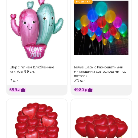
НОВИНКА
Шар с гелием Влюбленные
Белые шары с Разноцветными
кактусы, 99 см.
мигающими светодиодами под
потолок
1 шт.
20 шт
699
4980
₽
₽