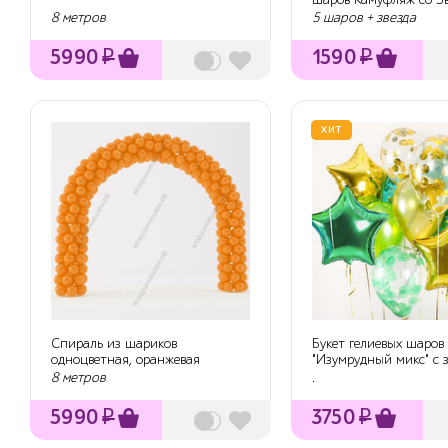
праздником!"
8 метров
5 шаров + звезда
5990
₽
1590
₽
ХИТ
Спираль из шариков
Букет гелиевых шаров
одноцветная, оранжевая
"Изумрудный микс" с 
и золотыми з...
8 метров
.
5990
₽
3750
₽