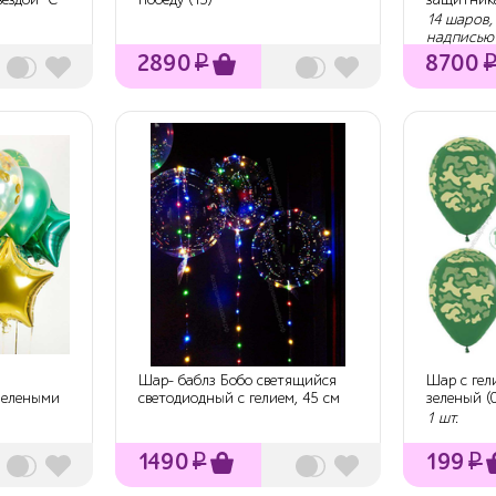
"Милитар
14 шаров,
надписью
2890
₽
8700
Шар- баблз Бобо светящийся
Шар с гел
зелеными
светодиодный с гелием, 45 см
зеленый (0
30...
1 шт.
1490
₽
199
₽