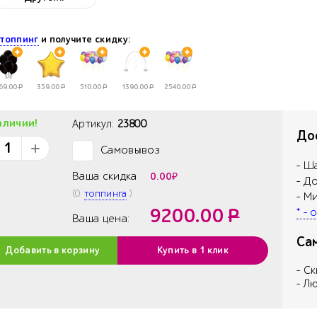
АЯ
е
топпинг
и получите скидку:
69.00
Р
359.00
Р
510.00
Р
1390.00
Р
2540.00
Р
аличии!
Артикул:
23800
Дос
Самовывоз
✓
- Ш
Ваша скидка
0.00
₽
- Д
(
0
топпинга
)
- М
9200.00
Р
* -
Ваша цена:
Са
Добавить в корзину
Купить в 1 клик
- С
- Л