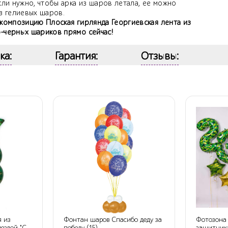
сли нужно, чтобы арка из шаров летала, ее можно
з гелиевых шаров.
 композицию Плоская гирлянда Георгиевская лента из
-черных шариков прямо сейчас!
ка:
Гарантия:
Отзывы:
я из
Фонтан шаров Спасибо деду за
Фотозона 
ездой "С
победу (15)
защитник