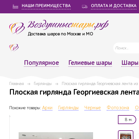
НАШИ ПРЕИМУЩЕСТВА
ОПЛАТА И ДОСТАВКА
Воздушные
шары
.рф
Доставка шаров по Москве и МО
Популярное
Гелиевые шары
Шары 
Главная
Гирлянды
Плоская гирлянда Георгиевская лента и
Плоская гирлянда Георгиевская лента
Похожие товары:
Арки
Гирлянды
Черные
Фотозона
О
8 м.