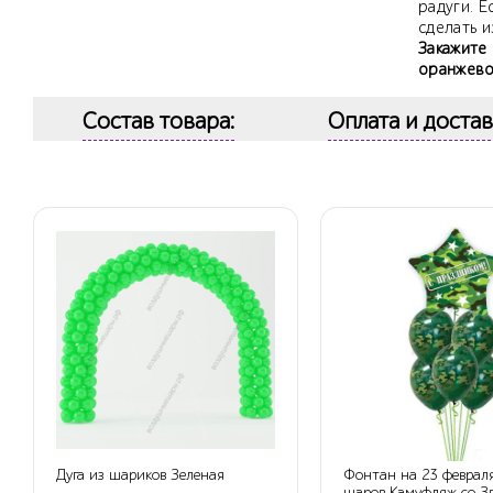
радуги. Е
сделать и
Закажите
оранжево
Состав товара:
Оплата и достав
Дуга из шариков Зеленая
Фонтан на 23 феврал
шаров Камуфляж со Зв