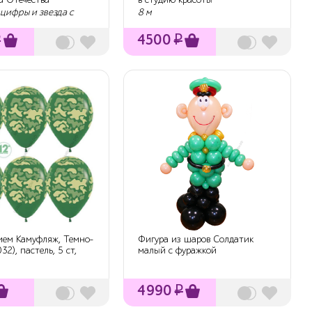
и"
 цифры и звезда с
8 м
₽
4500
₽
ием Камуфляж, Темно-
Фигура из шаров Солдатик
32), пастель, 5 ст,
малый с фуражкой
4990
₽