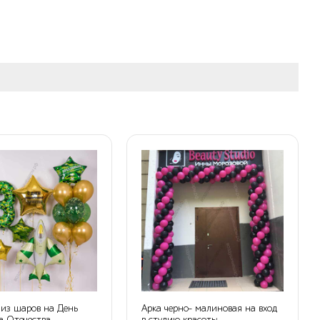
из шаров на День
Арка черно- малиновая на вход
а Отечества
в студию красоты