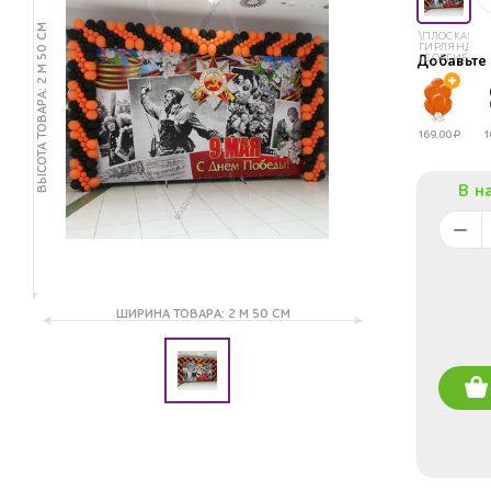
ВЫСОТА ТОВАРА: 2 М 50 СМ
\ПЛОСКАЯ
ГИРЛЯНДА
ГЕОРГИЕВСК
Добавьт
ЛЕНТА
ИЗ
ШАРИКОВ
169.00
Р
1
В н
ШИРИНА ТОВАРА: 2 М 50 СМ