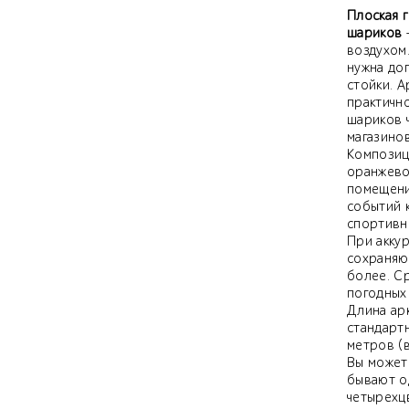
Плоская 
шариков
воздухом.
нужна до
стойки. А
практичн
шариков 
магазинов
Композиц
оранжево
помещения
событий к
спортивны
При акку
сохраняю
более. Ср
погодных
Длина арк
стандарт
метров (в
Вы можете
бывают о
четырехц