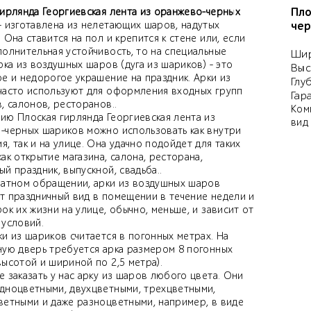
Пло
гирлянда Георгиевская лента из оранжево-черных
- изготавлена из нелетающих шаров, надутых
чер
 Она ставится на пол и крепится к стене или, если
полнительная устойчивость, то на специальные
Шир
рка из воздушных шаров (дуга из шариков) - это
Выс
ое и недорогое украшение на праздник. Арки из
Глу
часто используют для оформления входных групп
Гар
, салонов, ресторанов..
Ком
ию Плоская гирлянда Георгиевская лента из
вид
-черных шариков можно использовать как внутри
, так и на улице. Она удачно подойдет для таких
ак открытие магазина, салона, ресторана,
й праздник, выпускной, свадьба..
ратном обращении, арки из воздушных шаров
т праздничный вид в помещении в течение недели и
ок их жизни на улице, обычно, меньше, и зависит от
 условий.
и из шариков считается в погонных метрах. На
ную дверь требуется арка размером 8 погонных
ысотой и шириной по 2,5 метра).
 заказать у нас арку из шаров любого цвета. Они
дноцветными, двухцветными, трехцветными,
ветными и даже разноцветными, например, в виде