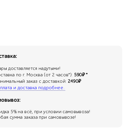
тавка:
ары доставляется надутыми!
оставка по г. Москва (от 2 часов*):
590₽ *
инимальный заказ с доставкой:
2490₽
 оплата и доставка подробнее..
мовывоз:
кидка
5
% на всё, при условии самовывоза!
юбая сумма заказа при самовывозе!