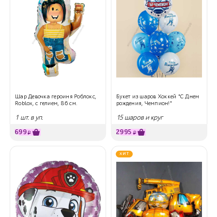
Шар Девочка героиня Роблокс,
Букет из шаров Хоккей "С Днем
Roblox, с гелием, 86 см.
рождения, Чемпион!"
1 шт. в уп.
15 шаров и круг
699
2995
₽
₽
ХИТ