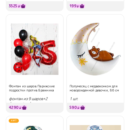
3525
199
₽
₽
Фонтан из шаров Парижские
Полумесяц с медвежонком для
подростки против Бражника
новорожденной девочки, 86 см
фонтан из 9 шаров+2
1 шт.
фигуры+цифра
4290
590
₽
₽
ХИТ