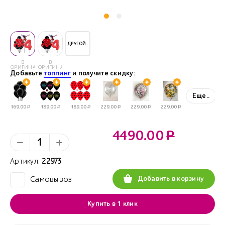
ДРУГОЙ..
В
В
ОРИГИНАЛЕ
ОРИГИНАЛЕ
Добавьте
топпинг
и получите скидку:
Еще..
169.00
Р
189.00
Р
189.00
Р
229.00
Р
229.00
Р
229.00
Р
4490.00
Р
Артикул:
22973
Добавить в корзину
Самовывоз
✓
Купить в 1 клик