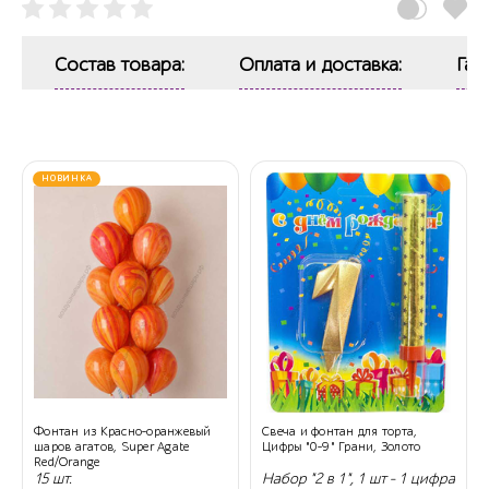
Состав товара:
Оплата и доставка:
Гар
НОВИНКА
Фонтан из Красно-оранжевый
Свеча и фонтан для торта,
шаров агатов, Super Agate
Цифры "0-9" Грани, Золото
Red/Orange
15 шт.
Набор "2 в 1", 1 шт - 1 цифра