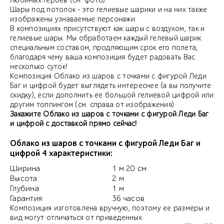
любимых героев (см. фото).
Шары под потолок - это гелиевые шарики и на них также
изображены узнаваемые персонажи.
В композициях присутствуют как шары с воздухом, так и
гелиевые шары. Мы обработаем каждый гелевый шарик
специальным составом, продляющим срок его полета,
благодаря чему ваша композиция будет радовать Вас
несколько суток!
Композиция Облако из шаров с точками с фигурой Леди
Баг и цифрой будет выглядеть интереснее (а вы получите
скидку), если дополнить ее большой гелиевой цифрой или
другим топпингом (см. справа от изображения).
Закажите Облако из шаров с точками с фигурой Леди Баг
и цифрой с доставкой прямо сейчас!
Облако из шаров с точками с фигурой Леди Баг и
цифрой 4 характеристики:
Ширина:
1 м 20 см
Высота:
2 м
Глубина:
1 м
Гарантия:
36 часов
Композиция изготовлена вручную, поэтому ее размеры и
вид могут отличаться от приведенных.