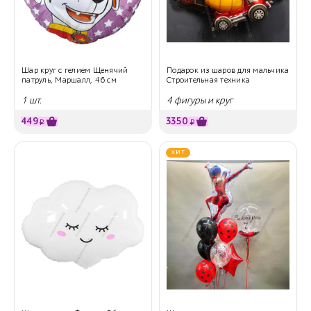
Шар круг с гелием Щенячий
Подарок из шаров для мальчика
патруль, Маршалл, 46 см
Строительная техника
1 шт.
4 фигуры и круг
449
3350
₽
₽
ХИТ