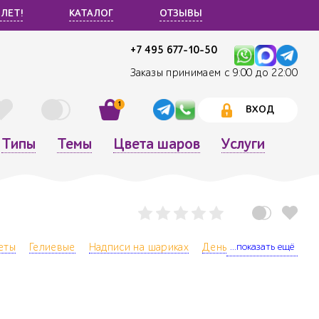
 ЛЕТ!
КАТАЛОГ
ОТЗЫВЫ
+7 495 677-10-50
Заказы принимаем с 9:00 до 22:00
1
ВХОД
Типы
Темы
Цвета шаров
Услуги
...показать ещё
еты
Гелиевые
Надписи на шариках
День рождения
День