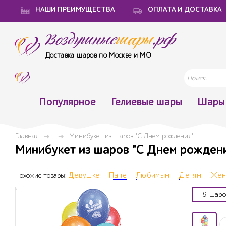
НАШИ ПРЕИМУЩЕСТВА
ОПЛАТА И ДОСТАВКА
Воздушные
шары
.рф
Доставка шаров по Москве и МО
Популярное
Гелиевые шары
Шары 
Главная
Минибукет из шаров "С Днем рождения"
Минибукет из шаров "С Днем рождени
Похожие товары:
Девушке
Папе
Любимым
Детям
Жен
9 шаро