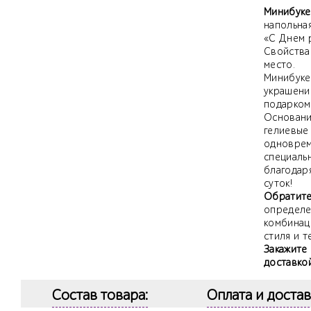
Минибуке
напольна
«С Днем 
Свойства 
место.
Минибуке
украшени
подарком
Основание
гелиевые
одноврем
специаль
благодаря
суток!
Обратите
определе
комбинац
стиля и т
Закажите
доставко
Состав товара:
Оплата и достав