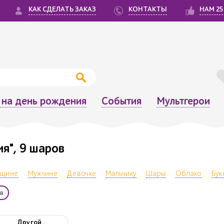
КАК СДЕЛАТЬ ЗАКАЗ
КОНТАКТЫ
НАМ 25
на день рождения
События
Мультгерои
я", 9 шаров
щине
Мужчине
Девочке
Мальчику
Шары
Облако
Бук
в
Другой..