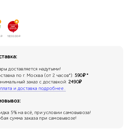
Р
1850.00
Р
тавка:
ары доставляется надутыми!
оставка по г. Москва (от 2 часов*):
590₽ *
инимальный заказ с доставкой:
2490₽
 оплата и доставка подробнее..
мовывоз:
кидка
5
% на всё, при условии самовывоза!
юбая сумма заказа при самовывозе!