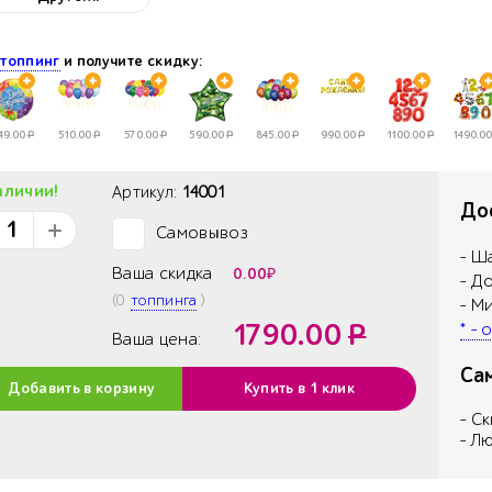
НЫЙ
е
топпинг
и получите скидку:
49.00
Р
510.00
Р
570.00
Р
590.00
Р
845.00
Р
990.00
Р
1100.00
Р
1490.00
аличии!
Артикул:
14001
Дос
Самовывоз
✓
- Ш
Ваша скидка
0.00
₽
- Д
(
0
топпинга
)
- М
1790.00
Р
* -
Ваша цена:
Са
Добавить в корзину
Купить в 1 клик
- С
- Л