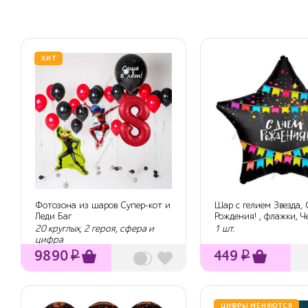
ХИТ
Фотозона из шаров Супер-кот и
Шар с гелием Звезда,
Леди Баг
Рождения! , флажки, Ч
Сатин...
20 круглых, 2 героя, сфера и
1 шт.
цифра
9890
₽
449
₽
ЦИФРЫ МЕНЯЮТСЯ