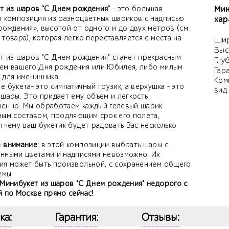
Мин
т из шаров "С Днем рождения"
- это большая
я композиция из разноцветных шариков с надписью
хар
рождения», высотой от одного и до двух метров (см.
товара), которая легко переставляется с места на
Шир
Выс
т из шаров "С Днем рождения" станет прекрасным
Глу
ем вашего Дня рождения или Юбилея, либо милым
Гар
 для именинника.
Ком
 букета- это симпатичный грузик, а верхушка - это
вид
 шары. Это придает ему объем и легкость
енно. Мы обработаем каждый гелевый шарик
ным составом, продляющим срок его полета,
 чему ваш букетик будет радовать Вас несколько
 внимание:
в этой композиции выбрать шары с
нными цветами и надписями невозможно. Их
ия может быть произвольной, с сохранением общего
емы.
 Минибукет из шаров "С Днем рождения" недорого с
й по Москве прямо сейчас!
ка:
Гарантия:
Отзывы: