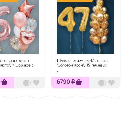
 лет девочке, сет
Шары с гелием на 47 лет, сет
олото", 7 шариков с
"Золотой Хром", 19 гелиевых
шарик...
.
₽
6790
₽