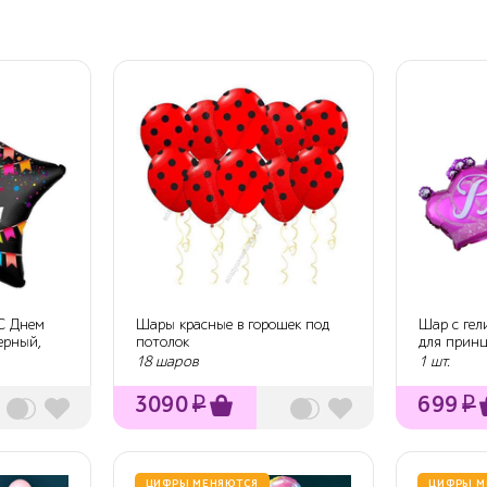
 С Днем
Шары красные в горошек под
Шар с гел
ерный,
потолок
для принц
18 шаров
1 шт.
3090
₽
699
₽
ЦИФРЫ МЕНЯЮТСЯ
ЦИФРЫ М