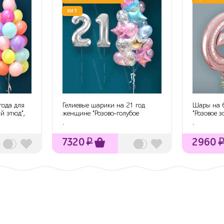
ХИТ
года для
Гелиевые шарики на 21 год
Шары на 6
й этюд",
женщине "Розово-голубое
"Розовое з
мерцание", 2...
гелие...
.
.
7320
₽
2960