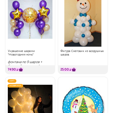
Украшение шарами
Фигура Снеговик из воздушных
"Новогодняя ночь"
шаров
фонтана по 9 шаров +
большой шар с конфетти
7490
2500
₽
₽
ХИТ
НОВИНКА