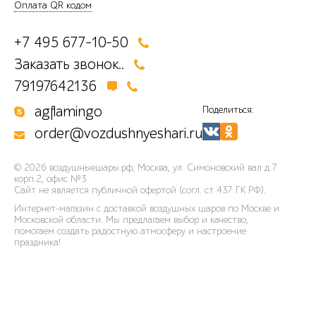
Оплата QR кодом
+7 495 677-10-50
Заказать звонок..
79197642136
agflamingo
Поделиться:
order@vozdushnyeshari.ru
© 2026
воздушныешары.рф
,
Москва, ул. Симоновский вал д.7
корп.2, офис №3
Сайт не является публичной офертой (согл. ст 437 ГК РФ).
Интернет-магазин с доставкой воздушных шаров по Москве и
Московской области. Мы предлагаем выбор и качество,
помогаем создать радостную атмосферу и настроение
праздника!