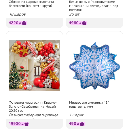
Облако из шаров с золотыми
Белые шары с Разноцветными
блестками (конфетти круги)
мигающими светодиодами под
потолок
18 шаров
20 шт
4220
4980
₽
₽
Фотозона новогодняя Красно-
Миларовые снежинки 18"
Золото- Серебряная на Новый
надутые гелием
2026 год
Разнокалиберная гирлянда
1 шарик
из шариков, 4 метра
19900
490
₽
₽