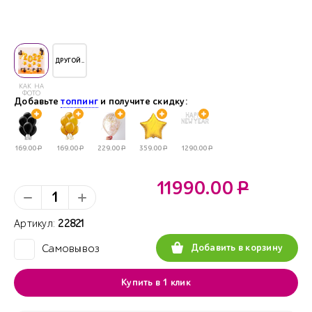
ДРУГОЙ..
КАК НА
ФОТО
Добавьте
топпинг
и получите скидку:
169.00
Р
169.00
Р
229.00
Р
359.00
Р
1290.00
Р
11990.00
Р
Артикул:
22821
Добавить в корзину
Самовывоз
✓
Купить в 1 клик