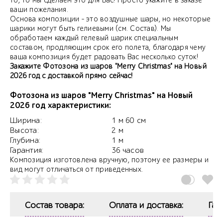
то, то мы сделаем это для Вас! Просто укажите в заказе
ваши пожелания.
Основа композиции - это воздушные шары, но некоторые
шарики могут быть гелиевыми (см. Состав). Мы
обработаем каждый гелевый шарик специальным
составом, продляющим срок его полета, благодаря чему
ваша композиция будет радовать Вас несколько суток!
Закажите Фотозона из шаров "Merry Christmas" на Новый
2026 год с доставкой прямо сейчас!
Фотозона из шаров "Merry Christmas" на Новый
2026 год характеристики:
Ширина:
1 м 60 см
Высота:
2 м
Глубина:
1 м
Гарантия:
36 часов
Композиция изготовлена вручную, поэтому ее размеры и
вид могут отличаться от приведенных.
Состав товара:
Оплата и доставка:
Гар