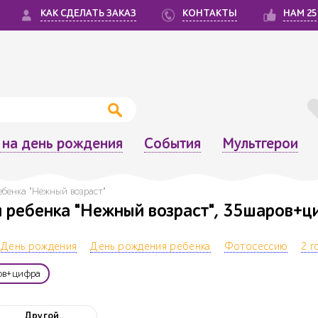
КАК СДЕЛАТЬ ЗАКАЗ
КОНТАКТЫ
НАМ 25
на день рождения
События
Мультгерои
ебенка "Нежный возраст"
я ребенка "Нежный возраст", 35шаров+ц
День рождения
День рождения ребенка
Фотосессию
2 г
ов+цифра
Другой..