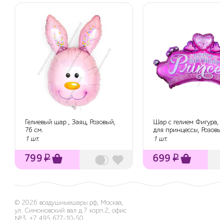
Гелиевый шар , Заяц, Розовый,
Шар с гелием Фигура,
76 см.
для принцессы, Розовы
1 шт.
1 шт.
799
₽
699
₽
© 2026
воздушныешары.рф
,
Москва,
ул. Симоновский вал д.7 корп.2, офис
№3
,
+7 495 677-10-50