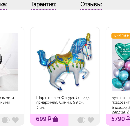
ка:
Гарантия:
Отзывы:
ЦИФРЫ М
ерными и
Шар с гелием Фигура, Лошадь
Букет из 
ьными
ярмарочная, Синий, 99 см.
поздрави
1 шт.
8 шаров, 
сердце, 2
699
₽
5790
₽