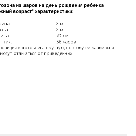
озона из шаров на день рождения ребенка
жный возраст" характеристики:
ина:
2 м
ота:
2 м
бина:
70 см
антия:
36 часов
позиция изготовлена вручную, поэтому ее размеры и
 могут отличаться от приведенных.