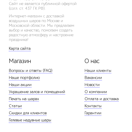
Сайт не является публичной офертой
(согл. ст. 437 ГК РФ).
Интернет-магазин с доставкой
воздушных шаров по Москве и
Московской области. Мы предлагаем
выбор и качество, помогаем создать
радостную атмосферу и настроение
праздника!
Карта сайта
Магазин
О нас
Вопросы и ответы (FAQ)
Наши клиенты
Наше портфолио
Вакансии
Наши акции
Новости
Украшение залов и помещений
О компании
Печать на шарах
Оплата и доставка
Статьи
Контакты
Скидки для клиентов
Гарантии
Гелевые надувные шары