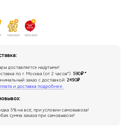
Р
1100.00
Р
1850.00
Р
тавка:
ары доставляется надутыми!
оставка по г. Москва (от 2 часов*):
590₽ *
инимальный заказ с доставкой:
2490₽
 оплата и доставка подробнее..
мовывоз:
кидка
5
% на всё, при условии самовывоза!
юбая сумма заказа при самовывозе!