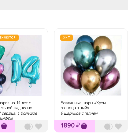
ЕНЯЮТСЯ
ХИТ
шаров на 14 лет с
Воздушные шары «Хром
тельной надписью
разноцветный»
2 сердца, 1 большое
9 шариков с гелием
 цифры
1890
₽