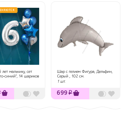
ЕНЯЮТСЯ
 лет мальчику, сет
Шар с гелием Фигура, Дельфин,
то-синий", 14 шариков
Серый , 102 см.
1 шт.
₽
699
₽