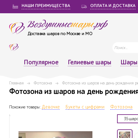
НАШИ ПРЕИМУЩЕСТВА
ОПЛАТА И ДОСТАВКА
Воздушные
шары
.рф
Доставка шаров по Москве и МО
Популярное
Гелиевые шары
Шары 
Главная
Фотозона
Фотозона из шаров на день рождения р
Фотозона из шаров на день рождени
Похожие товары:
Девочке
Букеты с цифрами
Фотозона
35шар