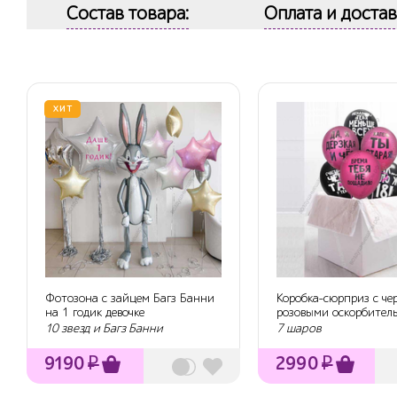
Состав товара:
Оплата и достав
ХИТ
Фотозона с зайцем Багз Банни
Коробка-сюрприз с ч
на 1 годик девочке
розовыми оскорбител
шарами же...
10 звезд и Багз Банни
7 шаров
9190
₽
2990
₽