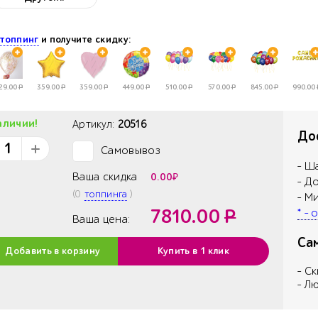
е
топпинг
и получите скидку:
29.00
Р
359.00
Р
359.00
Р
449.00
Р
510.00
Р
570.00
Р
845.00
Р
990.00
аличии!
Артикул:
20516
Дос
Самовывоз
✓
- Ш
Ваша скидка
0.00
₽
- Д
(
0
топпинга
)
- М
7810.00
Р
* -
Ваша цена:
Са
Добавить в корзину
Купить в 1 клик
- С
- Л