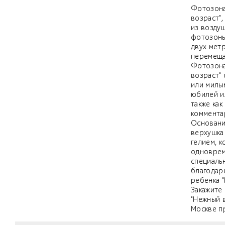
Фотозона
возраст"
из воздуш
фотозоны
двух метр
перемещае
Фотозона
возраст"
или милы
юбилей и
также как
комментар
Основани
верхушка
гелием, 
одноврем
специаль
благодар
ребенка "
Закажите
"Нежный 
Москве п