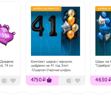
ЦИФРЫ МЕНЯЮТСЯ
ЦИФРЫ М
 Диадема
Комплект шаров с черными
Шары на 6
й, 74 см.
цифрами на 41 год Элит
"Серебрис
с г...
12шаров+2черные цифры
.
4750
₽
4630