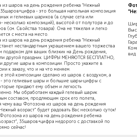
Фот
 из шаров на день рождения ребенка "Нежный
, 35шаров+цифра - это большая напольная композиция
"Не
ных и гелиевых шариков (в случае сета или
- несколько композиций), высотой от полутора и до
Шир
ов (см. Свойства товара). Она не тяжелая и легко
Выс
тся с места на место.
Глу
 из шаров на день рождения ребенка "Нежный
Гар
 станет нестандартным украшением вашего торжества
Ком
м подарком для ваших близких на День рождения,
вид
ли другой праздник. ЦИФРЫ МЕНЯЮТСЯ БЕСПЛАТНО,
 и другие шары в композиции. Просто укажите в
ии к заказу, что и на что меняем.
е этой композиции сделано из шаров с воздухом, а
 - это гелиевые шары и большие шары-цифры с
которые придают ему объем и легкость
енно. Мы обработаем каждый гелевый шарик
ным составом, продляющим срок его полета,
я чему ваш Фотозона из шаров на день рождения
Нежный возраст" будет радовать Вас несколько суток!
 Фотозона из шаров на день рождения ребенка
возраст", 35шаров+цифра недорого с доставкой по
рямо сейчас!