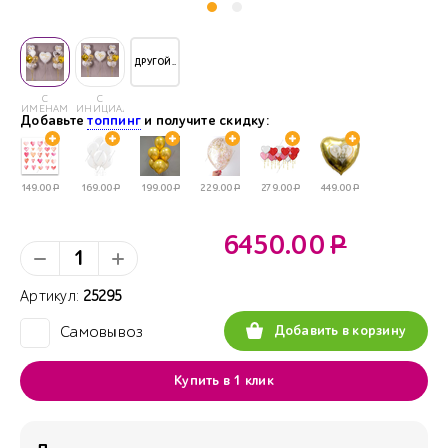
ДРУГОЙ..
С
С
ИМЕНАМИ
ИНИЦИАЛАМИ
Добавьте
топпинг
и получите скидку:
149.00
Р
169.00
Р
199.00
Р
229.00
Р
279.00
Р
449.00
Р
6450.00
Р
Артикул:
25295
Добавить в корзину
Самовывоз
✓
Купить в 1 клик