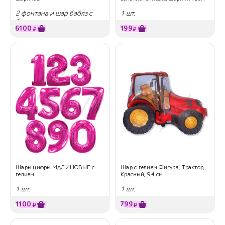
2 фонтана и шар баблз с
1 шт.
бантиками
6100
199
₽
₽
Шары цифры МАЛИНОВЫЕ с
Шар с гелием Фигура, Трактор,
гелием
Красный, 94 см.
1 шт.
1 шт.
1100
799
₽
₽