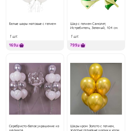
Белые шары матовые с гелием
Шар с гелием Самолет,
Истребитель, Зеленый, 104 см.
1 шт.
1 шт.
169
799
₽
₽
Серебристо-белое украшение из
Шары хром Золото с гелием,
шариков
золотые гелиевые шарики хром