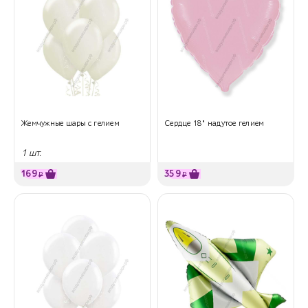
Жемчужные шары с гелием
Сердце 18" надутое гелием
1 шт.
169
359
₽
₽