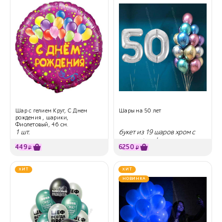
Шар с гелием Круг, С Днем
Шары на 50 лет
рождения , шарики,
Фиолетовый, 46 см.
1 шт.
букет из 19 шаров хром с
гелием + цифры
449
6250
₽
₽
ХИТ
ХИТ
НОВИНКА