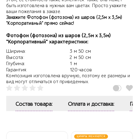
быть изготовлена в нужных вам цветах. Просто укажите
ваши пожелания в заказе.
Закажите Фотофон (фотозона) из шаров (2,5м х 3,5м)
"Корпоративный" прямо сейчас!
Фотофон (фотозона) из шаров (2,5м х 3,5м)
"Корпоративный" характеристики:
Ширина:
3 м 50 см
Высота:
2 м 50 см
Глубина:
1 м
Гарантия:
120 часов
Композиция изготовлена вручную, поэтому ее размеры и
вид могут отличаться от приведенных.
Состав товара:
Оплата и доставка:
Гар
ЦИФРЫ МЕНЯЮТСЯ