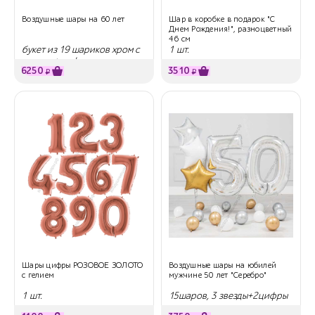
Воздушные шары на 60 лет
Шар в коробке в подарок "С
Днем Рождения!", разноцветный
46 см
букет из 19 шариков хром с
1 шт.
гелием + цифры
6250
3510
₽
₽
Шары цифры РОЗОВОЕ ЗОЛОТО
Воздушные шары на юбилей
с гелием
мужчине 50 лет "Серебро"
1 шт.
15шаров, 3 звезды+2цифры