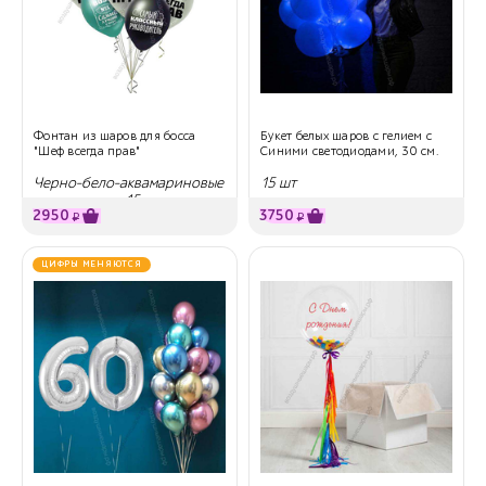
Фонтан из шаров для босса
Букет белых шаров с гелием с
"Шеф всегда прав"
Синими светодиодами, 30 см.
Черно-бело-аквамариновые
15 шт
с надписями, 15 шт
2950
3750
₽
₽
ЦИФРЫ МЕНЯЮТСЯ