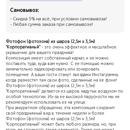
Самовывоз:
- Скидка
5
% на всё, при условии самовывоза!
- Любая сумма заказа при самовывозе!
Фотофон (фотозона) из шаров (2,5м х 3,5м)
"Корпоративный"
- это очень эффектное и масштабное
украшение для вашего праздника!
Композиция имеет собственный каркас и ее можно
поставить туда, куда вам нужно. С ее помощью можно
замечательно задекорировать или зонировать
помещение. А ваши гости станут звездами Инстаграмма,
когда разместят там свои фото, сделанные на ее фоне!
Фотофон (фотозона) из шаров (2,5м х 3,5м)
"Корпоративный" делается из шаров надутых воздухом по
особой технологии. Из-за ее высокой парусности мы не
рекомендуем использовать ее на улице.
При аккуратном обращении, эта композиция сохранит
свой праздничный вид в течение недели и более.
Фотофон (фотозона) из шаров (2,5м х 3,5м)
"Корпоративный" может быть любого размера, но, при
этом, ее стоимость также изменится. Также она может