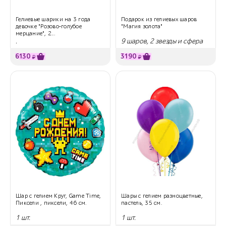
Гелиевые шарики на 3 года
Подарок из гелиевых шаров
девочке "Розово-голубое
"Магия золота"
мерцание", 2...
.
9 шаров, 2 звезды и сфера
6130
3190
₽
₽
Шар с гелием Круг, Game Time,
Шары с гелием разноцветные,
Пиксели , пиксели, 46 см.
пастель, 35 см.
1 шт.
1 шт.