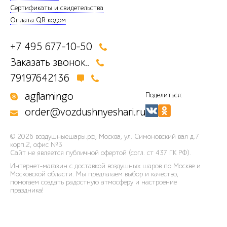
Сертификаты и свидетельства
Оплата QR кодом
+7 495 677-10-50
Заказать звонок..
79197642136
agflamingo
Поделиться:
order@vozdushnyeshari.ru
© 2026
воздушныешары.рф
,
Москва, ул. Симоновский вал д.7
корп.2, офис №3
Сайт не является публичной офертой (согл. ст 437 ГК РФ).
Интернет-магазин с доставкой воздушных шаров по Москве и
Московской области. Мы предлагаем выбор и качество,
помогаем создать радостную атмосферу и настроение
праздника!