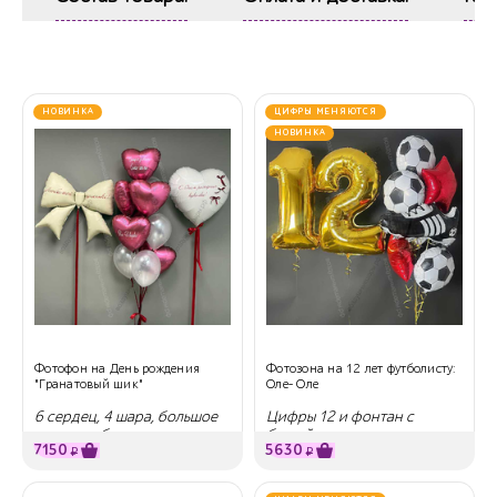
НОВИНКА
ЦИФРЫ МЕНЯЮТСЯ
НОВИНКА
Фотофон на День рождения
Фотозона на 12 лет футболисту:
"Гранатовый шик"
Оле- Оле
6 сердец, 4 шара, большое
Цифры 12 и фонтан с
сердце и бант
бутсей
7150
5630
₽
₽