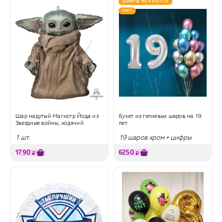
ЦИФРЫ МЕНЯЮТСЯ
ХИТ
Шар надутый Магистр Йода из
Букет из гелиевых шаров на 19
Звездные войны, ходячий
лет
1 шт.
19 шаров хром + цифры
1790
6250
₽
₽