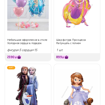
Небольшое оформление в стиле
Шар фигура Принцесса
Холодное сердце в подарок
Рапунцель с гелием
фигура+3 сердца+15
1 шт.
маленьких на пол
2390
899
₽
₽
ХИТ