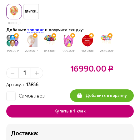
ДРУГОЙ..
ПРИНЦЕССЫ
Добавьте
топпинг
и получите скидку:
199.00
Р
229.00
Р
845.00
Р
999.00
Р
1850.00
Р
2540.00
Р
16990.00
Р
Артикул:
13856
Добавить в корзину
Самовывоз
✓
Купить в 1 клик
Доставка: