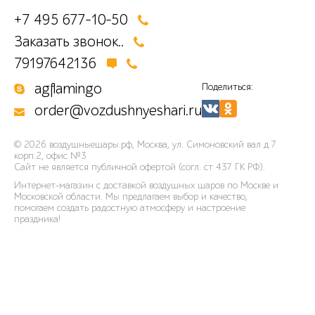
+7 495 677-10-50
Заказать звонок..
79197642136
agflamingo
Поделиться:
order@vozdushnyeshari.ru
© 2026
воздушныешары.рф
,
Москва, ул. Симоновский вал д.7
корп.2, офис №3
Сайт не является публичной офертой (согл. ст 437 ГК РФ).
Интернет-магазин с доставкой воздушных шаров по Москве и
Московской области. Мы предлагаем выбор и качество,
помогаем создать радостную атмосферу и настроение
праздника!