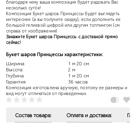
благодаря чему ваша композиция будет радовать Вас
несколько суток!
Композиция Букет шаров Принцессы будет выглядеть
интереснее (а вы получите скидку), если дополнить ее
большой гелиевой цифрой или другим топпингом (см.
справа от изображения).
Закажите Букет шаров Принцессы с доставкой прямо
сейчас!
Букет шаров Принцессы характеристики:
Ширина:
1 м 20 см
Высота:
2 м
Глубина:
1 м 20 см
Гарантия:
36 часов
Композиция изготовлена вручную, поэтому ее размеры и
вид могут отличаться от приведенных.
Состав товара:
Оплата и доставка:
Гар