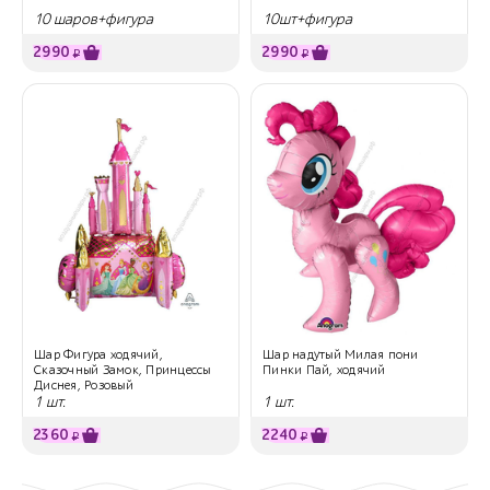
10 шаров+фигура
10шт+фигура
2990
2990
₽
₽
Шар Фигура ходячий,
Шар надутый Милая пони
Сказочный Замок, Принцессы
Пинки Пай, ходячий
Диснея, Розовый
1 шт.
1 шт.
2360
2240
₽
₽