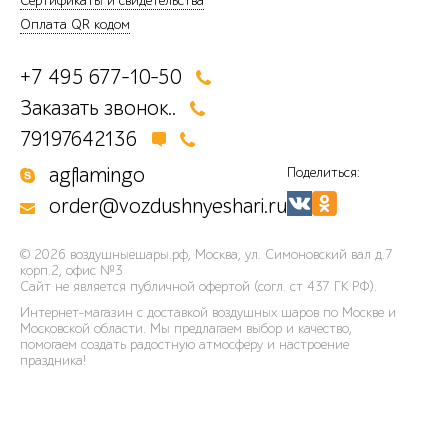
Сертификаты и свидетельства
Оплата QR кодом
+7 495 677-10-50
Заказать звонок..
79197642136
agflamingo
Поделиться:
order@vozdushnyeshari.ru
© 2026
воздушныешары.рф
,
Москва, ул. Симоновский вал д.7
корп.2, офис №3
Сайт не является публичной офертой (согл. ст 437 ГК РФ).
Интернет-магазин с доставкой воздушных шаров по Москве и
Московской области. Мы предлагаем выбор и качество,
помогаем создать радостную атмосферу и настроение
праздника!