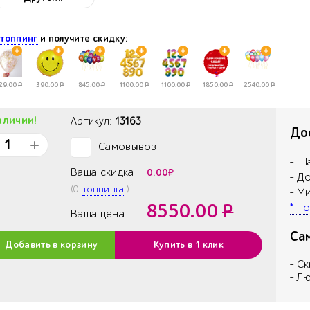
е
топпинг
и получите скидку:
29.00
Р
390.00
Р
845.00
Р
1100.00
Р
1100.00
Р
1850.00
Р
2540.00
Р
аличии!
Артикул:
13163
Дос
Самовывоз
✓
- Ш
Ваша скидка
0.00
₽
- Д
(
0
топпинга
)
- М
8550.00
Р
* -
Ваша цена:
Са
Добавить в корзину
Купить в 1 клик
- С
- Л