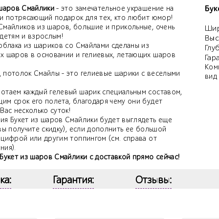
Бук
 шаров Смайлики
- это замечательное украшение на
 и потрясающий подарок для тех, кто любит юмор!
Смайликов из шаров, большие и прикольные, очень
Шир
 детям и взрослым!
Выс
 облака из шариков со Смайлами сделаны из
Глу
х шаров в основании и гелиевых, летающих шаров
Гар
Ком
 потолок Смайлы - это гелиевые шарики с веселыми
вид
.
отаем каждый гелевый шарик специальным составом,
им срок его полета, благодаря чему они будет
Вас несколько суток!
ия Букет из шаров Смайлики будет выглядеть еще
вы получите скидку), если дополнить ее большой
 цифрой или другим топпингом (см. справа от
ния).
Букет из шаров Смайлики с доставкой прямо сейчас!
ка:
Гарантия:
Отзывы: