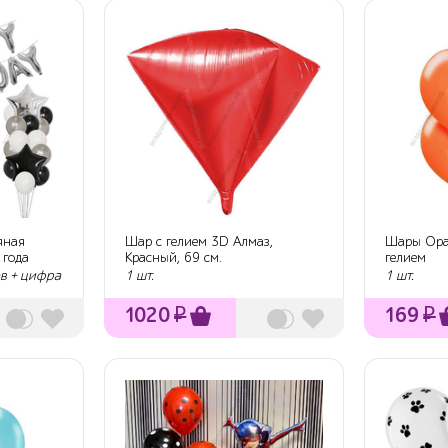
яная
Шар с гелием 3D Алмаз,
Шары Ора
 года
Красный, 69 см.
гелием
в + цифра
1 шт.
1 шт.
1020
₽
169
₽