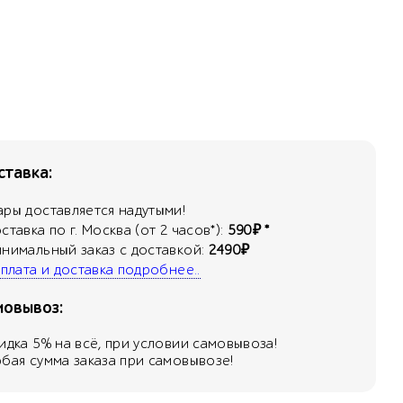
тавка:
ары доставляется надутыми!
оставка по г. Москва (от 2 часов*):
590₽ *
инимальный заказ с доставкой:
2490₽
 оплата и доставка подробнее..
мовывоз:
кидка
5
% на всё, при условии самовывоза!
юбая сумма заказа при самовывозе!