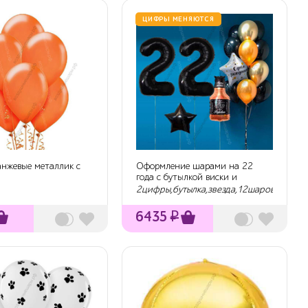
ЦИФРЫ МЕНЯЮТСЯ
нжевые металлик с
Оформление шарами на 22
года с бутылкой виски и
черными цифрам...
2цифры,бутылка,звезда,12шаров
6435
₽