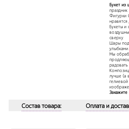
Букет из
праздник
Фигурки 
нравятся
Букеты и
воздушны
сверху.
Шары под
улыбками
Мы обраб
продляющ
радовать 
Композиц
лучше (а 
гелиевой
изображе
Закажите 
Состав товара:
Оплата и достав