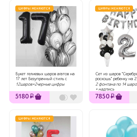
ЦИФРЫ МЕНЯЮТСЯ
ЦИФРЫ МЕНЯЮТСЯ
Букет гелиевых шаров агатов на
Сет из шаров "Серебр
17 лет Безупречный стиль с
роскошь" ребенку на 2
черн...
12шаров+2черные цифры
2 фонтана по 14 шаро
+ надпись
5180
₽
7850
₽
ЦИФРЫ МЕНЯЮТСЯ