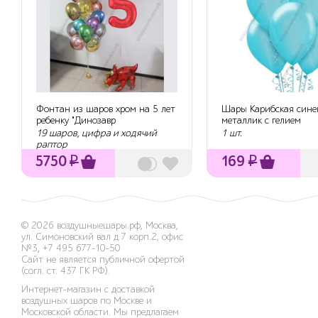
Фонтан из шаров хром на 5 лет
Шары Карибская сине
ребенку "Динозавр
металлик с гелием
Трицератопс"
19 шаров, цифра и ходячий
1 шт.
раптор
5750
₽
169
₽
© 2026
воздушныешары.рф
,
Москва,
ул. Симоновский вал д.7 корп.2, офис
№3
,
+7 495 677-10-50
Сайт не является публичной офертой
(согл. ст. 437 ГК РФ).
Интернет-магазин с доставкой
воздушных шаров по Москве и
Московской области. Мы предлагаем