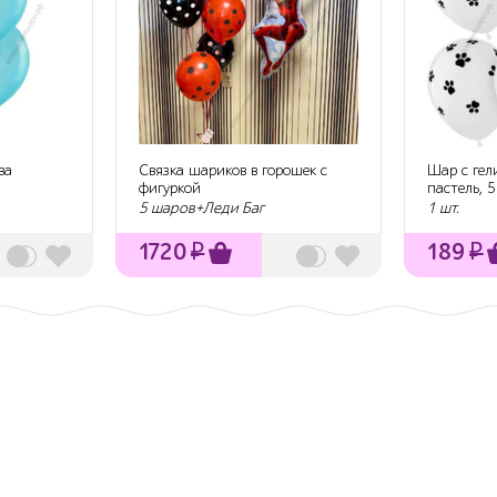
ва
Связка шариков в горошек с
Шар с гел
фигуркой
пастель, 5
5 шаров+Леди Баг
1 шт.
1720
₽
189
₽