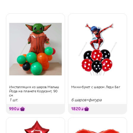
Инсталляция из шаров Малыш
Мини-букет с шаром Леди Баг
Йода на планете Корусант, 90
см
1 шт.
6 шаров+фигура
990
1820
₽
₽