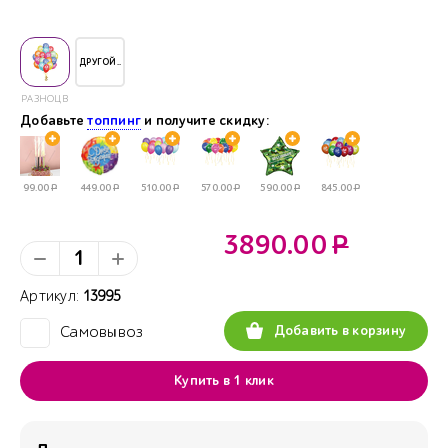
ДРУГОЙ..
РАЗНОЦВЕТНЫЕ
Добавьте
топпинг
и получите скидку:
99.00
Р
449.00
Р
510.00
Р
570.00
Р
590.00
Р
845.00
Р
3890.00
Р
Артикул:
13995
Добавить в корзину
Самовывоз
✓
Купить в 1 клик