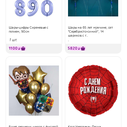
Шары-цифры Сиреневые с
Шары на 65 лет мужчине, сет
гелием, 90см
"Серебристо-синий", 14
шариков с г...
1 шт.
.
1100
5820
₽
₽
Букет гелиевых шаров с фигурой
Круг Человека- Паука