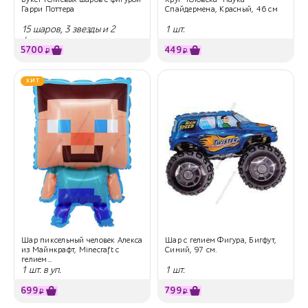
Гарри Поттера
Спайдермена, Красный, 46 см
15 шаров, 3 звезды и 2
1 шт.
фигуры
5700
449
₽
₽
ХИТ
Шар пиксельный человек Алекса
Шар с гелием Фигура, Бигфут,
из Майнкрафт, Minecraft с
Синий, 97 см.
гелием...
1 шт. в уп.
1 шт.
699
799
₽
₽