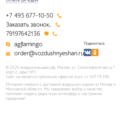
Оплата QR кодом
+7 495 677-10-50
Заказать звонок..
79197642136
agflamingo
Поделиться:
order@vozdushnyeshari.ru
© 2026
воздушныешары.рф
,
Москва, ул. Симоновский вал д.7
корп.2, офис №3
Сайт не является публичной офертой (согл. ст 437 ГК РФ).
Интернет-магазин с доставкой воздушных шаров по Москве и
Московской области. Мы предлагаем выбор и качество,
помогаем создать радостную атмосферу и настроение
праздника!