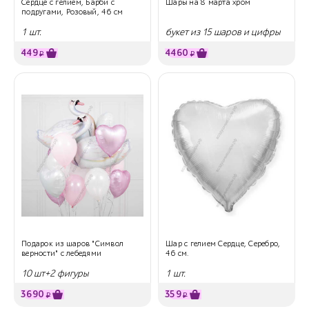
Сердце с гелием, Барби с
Шары на 8 марта хром
подругами, Розовый, 46 см
1 шт.
букет из 15 шаров и цифры
449
4460
₽
₽
Подарок из шаров "Символ
Шар с гелием Сердце, Серебро,
верности" с лебедями
46 см.
10 шт+2 фигуры
1 шт.
3690
359
₽
₽