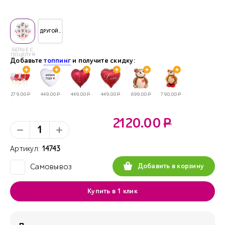
ДРУГОЙ..
БЕЛЫЕ С
ПОЦЕЛУЯМИ
Добавьте
топпинг
и получите скидку:
279.00
Р
449.00
Р
449.00
Р
449.00
Р
699.00
Р
790.00
Р
2120.00
Р
Артикул:
14743
Добавить в корзину
Самовывоз
✓
Купить в 1 клик