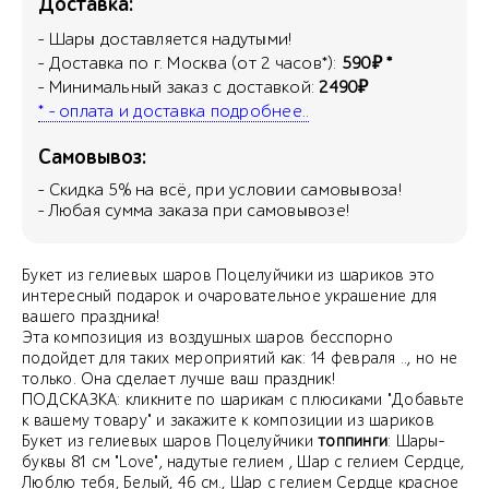
Доставка:
- Шары доставляется надутыми!
- Доставка по г. Москва (от 2 часов*):
590₽ *
- Минимальный заказ с доставкой:
2490₽
* - оплата и доставка подробнее..
Самовывоз:
- Скидка
5
% на всё, при условии самовывоза!
- Любая сумма заказа при самовывозе!
Букет из гелиевых шаров Поцелуйчики из шариков это
интересный подарок и очаровательное украшение для
вашего праздника!
Эта композиция из воздушных шаров бесспорно
подойдет для таких мероприятий как: 14 февраля .., но не
только. Она сделает лучше ваш праздник!
ПОДСКАЗКА: кликните по шарикам с плюсиками "Добавьте
к вашему товару" и закажите к композиции из шариков
Букет из гелиевых шаров Поцелуйчики
топпинги
: Шары-
буквы 81 см "Love", надутые гелием , Шар с гелием Сердце,
Люблю тебя, Белый, 46 см., Шар с гелием Сердце красное