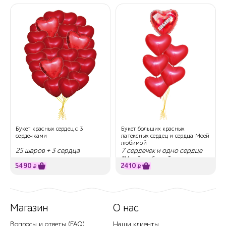
Букет красных сердец с 3
Букет больших красных
сердечками
латексных сердец и сердца Моей
любимой
25 шаров + 3 сердца
7 сердечек и одно сердце
"Моей любимой
5490
2410
₽
₽
Магазин
О нас
Вопросы и ответы (FAQ)
Наши клиенты