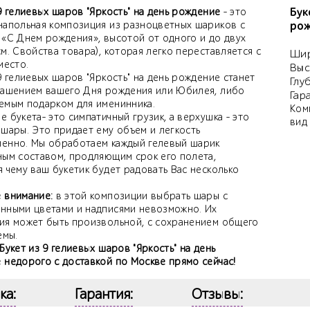
Бук
9 гелиевых шаров "Яркость" на день рождение
- это
напольная композиция из разноцветных шариков с
рож
 «С Днем рождения», высотой от одного и до двух
м. Свойства товара), которая легко переставляется с
Шир
место.
Выс
9 гелиевых шаров "Яркость" на день рождение станет
Глу
рашением вашего Дня рождения или Юбилея, либо
Гар
емым подарком для именинника.
Ком
 букета- это симпатичный грузик, а верхушка - это
вид
 шары. Это придает ему объем и легкость
енно. Мы обработаем каждый гелевый шарик
ным составом, продляющим срок его полета,
 чему ваш букетик будет радовать Вас несколько
 внимание:
в этой композиции выбрать шары с
нными цветами и надписями невозможно. Их
ия может быть произвольной, с сохранением общего
емы.
Букет из 9 гелиевых шаров "Яркость" на день
 недорого с доставкой по Москве прямо сейчас!
ка:
Гарантия:
Отзывы: