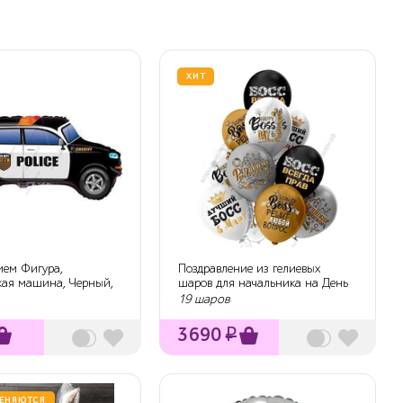
ХИТ
ием Фигура,
Поздравление из гелиевых
кая машина, Черный,
шаров для начальника на День
рождения
19 шаров
3690
₽
ЕНЯЮТСЯ