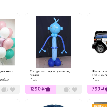
девочки с
Фигура из шаров Гуманоид
Шар с гел
синий
Полицейс
84 см.
 цифры
1 шт.
1 шт.
1290
₽
799
₽
ЦИФРЫ М