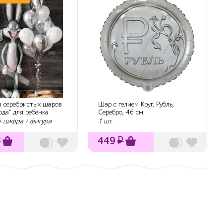
 серебристых шаров
Шар с гелием Круг, Рубль,
ода" для ребенка
Серебро, 46 см.
+ цифра + фигура
1 шт.
₽
449
₽