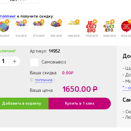
е
топпинг
и получите скидку:
49.00
Р
510.00
Р
570.00
Р
845.00
Р
990.00
Р
1100.00
Р
1490.00
Р
1850.0
аличии!
Артикул:
14952
Дос
Самовывоз
✓
- Ш
Ваша скидка
0.00
₽
- Д
(
0
топпинга
)
- М
1650.00
Р
* -
Ваша цена:
Са
Добавить в корзину
Купить в 1 клик
- С
- Л