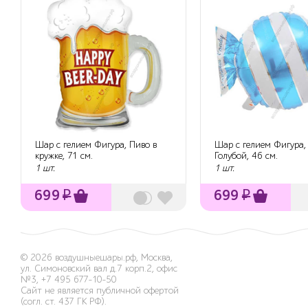
Шар с гелием Фигура, Пиво в
Шар с гелием Фигура,
кружке, 71 см.
Голубой, 46 см.
1 шт.
1 шт.
699
₽
699
₽
© 2026
воздушныешары.рф
,
Москва,
ул. Симоновский вал д.7 корп.2, офис
№3
,
+7 495 677-10-50
Сайт не является публичной офертой
(согл. ст. 437 ГК РФ).