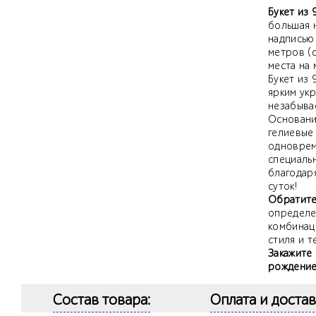
Букет из 
большая 
надписью
метров (с
места на 
Букет из 
ярким ук
незабыва
Основание
гелиевые
одноврем
специаль
благодаря
суток!
Обратите
определе
комбинац
стиля и т
Закажите 
рождение
Состав товара:
Оплата и достав