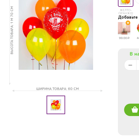
ВЫСОТА ТОВАРА: 1 М 70 СМ
ЖЕЛТО-
ОРАНЖЕВО-
КРАСНЫЙ
Добавьт
99.00
Р
4
В н
ШИРИНА ТОВАРА: 60 СМ