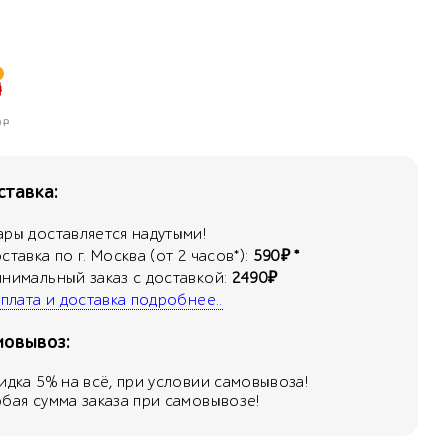
0
Р
тавка:
ары доставляется надутыми!
оставка по г. Москва (от 2 часов*):
590₽ *
инимальный заказ с доставкой:
2490₽
 оплата и доставка подробнее..
мовывоз:
кидка
5
% на всё, при условии самовывоза!
юбая сумма заказа при самовывозе!