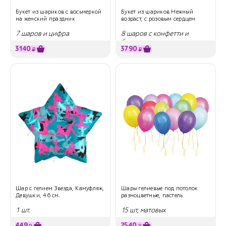
Букет из шариков с восьмеркой
Букет из шариков Нежный
на женский праздник
возраст, с розовым сердцем
7 шаров и цифра
8 шаров с конфетти и
большое сердце
3140
3790
₽
₽
Шар с гелием Звезда, Камуфляж,
Шары гелиевые под потолок
Девушки, 46 см.
разноцветные, пастель
1 шт.
15 шт, матовых
449
2540