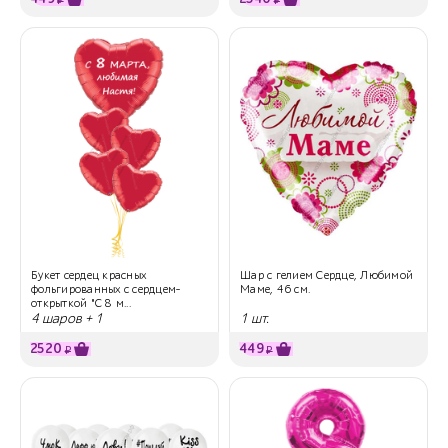
₽
₽
Букет сердец красных
Шар с гелием Сердце, Любимой
фольгированных с сердцем-
Маме, 46 см.
открыткой "С 8 м...
4 шаров + 1
1 шт.
2520
449
₽
₽