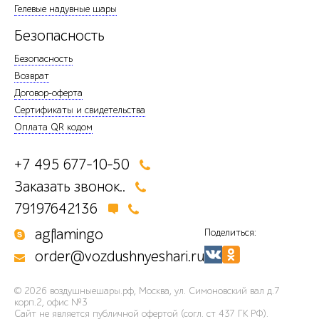
Гелевые надувные шары
Безопасность
Безопасность
Возврат
Договор-оферта
Сертификаты и свидетельства
Оплата QR кодом
+7 495 677-10-50
Заказать звонок..
79197642136
agflamingo
Поделиться:
order@vozdushnyeshari.ru
© 2026
воздушныешары.рф
,
Москва, ул. Симоновский вал д.7
корп.2, офис №3
Сайт не является публичной офертой (согл. ст 437 ГК РФ).