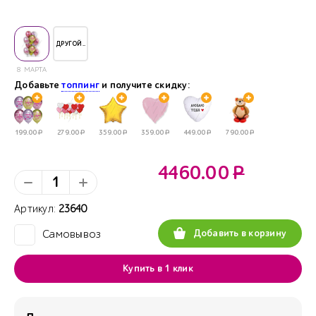
ДРУГОЙ..
8 МАРТА
Добавьте
топпинг
и получите скидку:
199.00
Р
279.00
Р
359.00
Р
359.00
Р
449.00
Р
790.00
Р
4460.00
Р
Артикул:
23640
Добавить в корзину
Самовывоз
✓
Купить в 1 клик