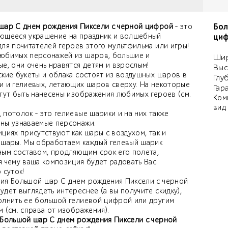
Бол
шар С днем рождения Пиксели с черной цифрой
- это
ющееся украшение на праздник и волшебный
циф
для почитателей героев этого мультфильма или игры!
юбимых персонажей из шаров, большие и
Шир
е, они очень нравятся детям и взрослым!
Выс
ские букеты и облака состоят из воздушных шаров в
Глу
и и гелиевых, летающих шаров сверху. На некоторые
Гар
огут быть нанесены изображения любимых героев (см.
Ком
вид
потолок - это гелиевые шарики и на них также
ны узнаваемые персонажи.
циях присутствуют как шары с воздухом, так и
 шары. Мы обработаем каждый гелевый шарик
ным составом, продляющим срок его полета,
я чему ваша композиция будет радовать Вас
 суток!
ия Большой шар С днем рождения Пиксели с черной
дет выглядеть интереснее (а вы получите скидку),
олнить ее большой гелиевой цифрой или другим
 (см. справа от изображения).
 Большой шар С днем рождения Пиксели с черной