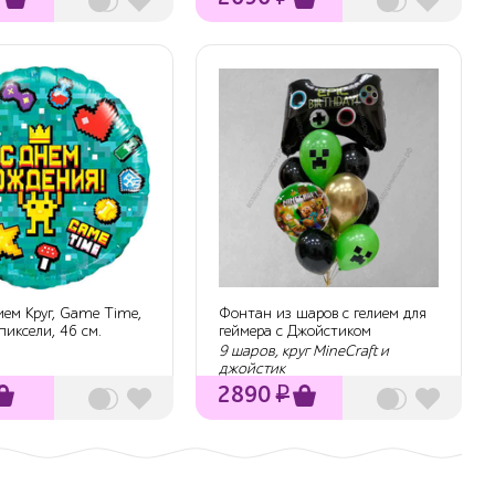
ием Круг, Game Time,
Фонтан из шаров с гелием для
пиксели, 46 см.
геймера с Джойстиком
9 шаров, круг MineCraft и
джойстик
2890
₽