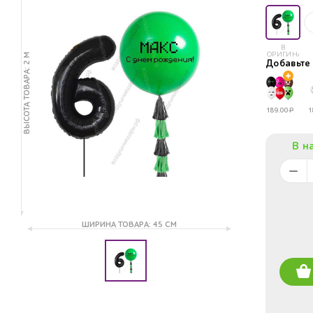
В
ОРИГИНАЛЕ
ВЫСОТА ТОВАРА: 2 М
Добавьт
189.00
Р
1
В н
ШИРИНА ТОВАРА: 45 СМ