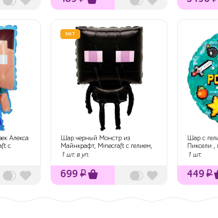
ХИТ
ек Алекса
Шар черный Монстр из
Шар с гел
ft с
Майнкрафт, Minecraft с гелием,
Пиксели , 
66 см.
1 шт. в уп.
1 шт.
699
₽
449
₽