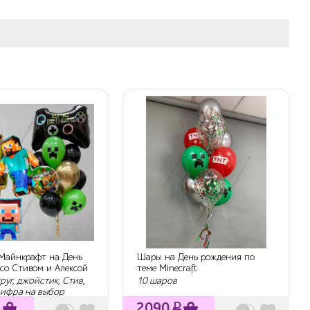
Майнкрафт на День
Шары на День рождения по
со Стивом и Алексой
теме Minecraft
руг, джойстик, Стив,
10 шаров
цифра на выбор
₽
2090
₽