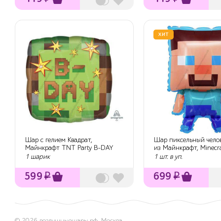
ХИТ
Шар с гелием Квадрат,
Шар пиксельный челов
Майнкрафт TNT Party B-DAY
из Майнкрафт, Minecra
пиксели, 46 см
гелием...
1 шарик
1 шт. в уп.
599
₽
699
₽
© 2026
воздушныешары.рф
,
Москва,