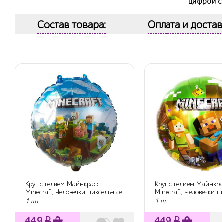
цифрой с
Состав товара:
Оплата и достав
Круг с гелием Майнкрафт
Круг с гелием Майнкр
Minecraft, Человечки пиксельные
Minecraft, Человечки п
в горо...
46 см.
1 шт.
1 шт.
449
₽
449
₽