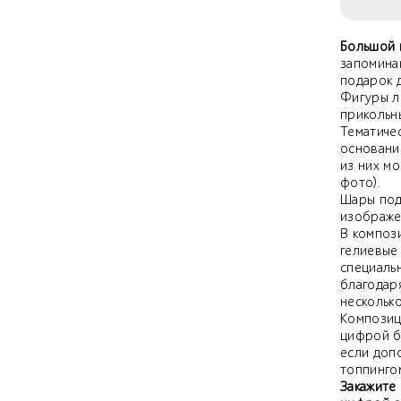
Большой 
запомина
подарок 
Фигуры л
прикольны
Тематиче
основани
из них м
фото).
Шары под 
изображе
В компози
гелиевые
специаль
благодар
несколько
Композиц
цифрой бу
если доп
топпингом
Закажите