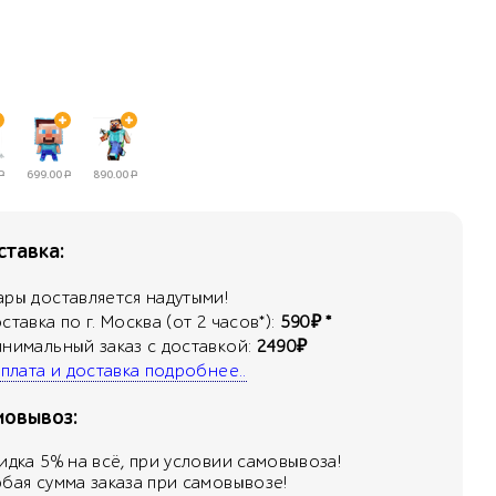
Р
699.00
Р
890.00
Р
тавка:
ары доставляется надутыми!
оставка по г. Москва (от 2 часов*):
590₽ *
инимальный заказ с доставкой:
2490₽
 оплата и доставка подробнее..
мовывоз:
кидка
5
% на всё, при условии самовывоза!
юбая сумма заказа при самовывозе!