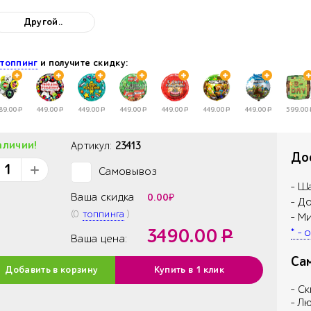
Другой..
е
топпинг
и получите скидку:
89.00
Р
449.00
Р
449.00
Р
449.00
Р
449.00
Р
449.00
Р
449.00
Р
599.00
аличии!
Артикул:
23413
Дос
Самовывоз
✓
- Ш
Ваша скидка
0.00
₽
- Д
(
0
топпинга
)
- М
3490.00
Р
* -
Ваша цена:
Са
Добавить в корзину
Купить в 1 клик
- С
- Л