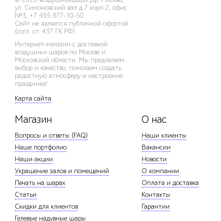
ул. Симоновский вал д.7 корп.2, офис
№3
,
+7 495 677-10-50
Сайт не является публичной офертой
(согл. ст. 437 ГК РФ).
Интернет-магазин с доставкой
воздушных шаров по Москве и
Московской области. Мы предлагаем
выбор и качество, помогаем создать
радостную атмосферу и настроение
праздника!
Карта сайта
Магазин
О нас
Вопросы и ответы (FAQ)
Наши клиенты
Наше портфолио
Вакансии
Наши акции
Новости
Украшение залов и помещений
О компании
Печать на шарах
Оплата и доставка
Статьи
Контакты
Скидки для клиентов
Гарантии
Гелевые надувные шары