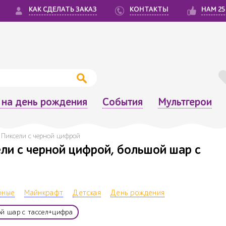
КАК СДЕЛАТЬ ЗАКАЗ
КОНТАКТЫ
НАМ 25
на день рождения
События
Мультгерои
Пиксели с черной цифрой
ли с черной цифрой, большой шар с
рные
Майнкрафт
Детская
День рождения
й шар с тассел+цифра