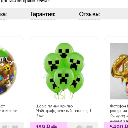
 доставкой прямо сейчас!
ка:
Гарантия:
Отзывы:
афт
Шар с гелием Крипер
Фотофон 
иксельные,
Майнкрафт, зеленый, пастель, 1
рождения 
ст, 30 см.
1 шт.
9 шаров, к
алекса и 
189
₽
5490