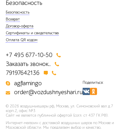
Безопасность
Безопасность
Возврат
Договор-оферта
Сертификаты и свидетельства
Оплата QR кодом
+7 495 677-10-50
Заказать звонок..
79197642136
agflamingo
Поделиться:
order@vozdushnyeshari.ru
© 2026
воздушныешары.рф
,
Москва, ул. Симоновский вал д.7
корп.2, офис №3
Сайт не является публичной офертой (согл. ст 437 ГК РФ).
Интернет-магазин с доставкой воздушных шаров по Москве и
Московской области. Мы предлагаем выбор и качество,