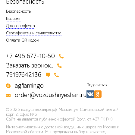
Безопасность
Безопасность
Возврат
Договор-оферта
Сертификаты и свидетельства
Оплата QR кодом
+7 495 677-10-50
Заказать звонок..
79197642136
agflamingo
Поделиться:
order@vozdushnyeshari.ru
© 2026
воздушныешары.рф
,
Москва, ул. Симоновский вал д.7
корп.2, офис №3
Сайт не является публичной офертой (согл. ст 437 ГК РФ).
Интернет-магазин с доставкой воздушных шаров по Москве и
Московской области. Мы предлагаем выбор и качество,