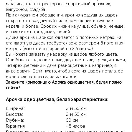
магазина, салона, ресторана, спортивный праздник,
выпускной, свадьба..
При аккуратном обращении, арки из воздушных шаров
сохраняют праздничный вид в помещении в течение
недели и более. Срок их жизни на улице, обычно, меньше,
и зависит от погодных условий.
Длина арки из шариков считается в погонных метрах. На
стандартную дверь требуется арка размером 8 погонных
метров (высотой и шириной по 2,5 метра).
Вы можете заказать у нас арку из шаров любого цвета.
Они бывают одноцветными, двухцветными, трехцветными,
четырехцветными и даже разноцветными, например, в
виде радуги. Если нужно, чтобы арка из шаров летала, ее
можно сделать из гелиевых шаров.
Закажите композицию Арочка одноцветная, белая прямо
сейчас!
Арочка одноцветная, белая характеристики:
Ширина:
2 м 50 см
Высота:
2 м 50 см
Глубина:
50 см
Гарантия:
48 часов
Композиция изготовлена вручную, поэтому ее размеры и