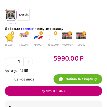
ДРУГОЙ..
КРУГЛАЯ
Добавьте
топпинг
и получите скидку:
359.00
Р
510.00
Р
750.00
Р
1390.00
Р
1990.00
Р
1990.00
Р
5990.00
Р
Артикул:
15181
Добавить в корзину
Самовывоз
✓
Купить в 1 клик