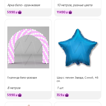
Арка бело- оранжевая
10 метров, разные цвета
5990
11490
₽
₽
Гирлянда бело-розовая
Шар с гелием Звезда, Синий, 46
см.
8 метров
1 шт.
5990
359
₽
₽