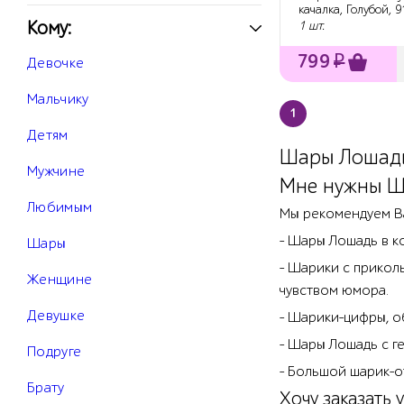
качалка, Голубой, 9
Кому:
1 шт.
799
₽
Девочке
Мальчику
1
Детям
Шары Лошадь
Мужчине
Мне нужны Ш
Любимым
Мы рекомендуем В
- Шары Лошадь в к
Шары
- Шарики с прикол
Женщине
чувством юмора.
Девушке
- Шарики-цифры, о
- Шары Лошадь с ге
Подруге
- Большой шарик-о
Брату
Хочу заказать 