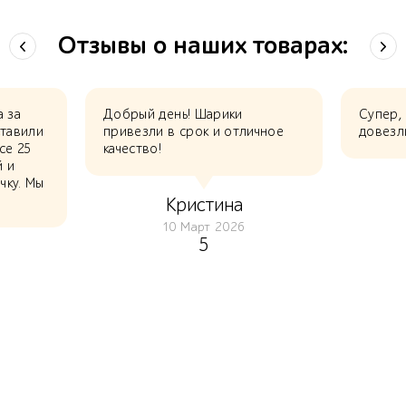
Отзывы о наших товарах:
а за
Добрый день! Шарики
Супер,
ставили
привезли в срок и отличное
довезл
се 25
качество!
й и
чку. Мы
Кристина
10 Март 2026
5