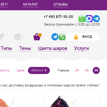
 ЛЕТ!
КАТАЛОГ
ОТЗЫВЫ
+7 495 677-10-50
Заказы принимаем с 9:00 до 22:00
1
ВХОД
Типы
Темы
Цвета шаров
Услуги
рность
Цена
Рейтинг ▾
Товаров:
24
48
96
 нас доставку воздушных и гелиевых шаров прямо сейчас!