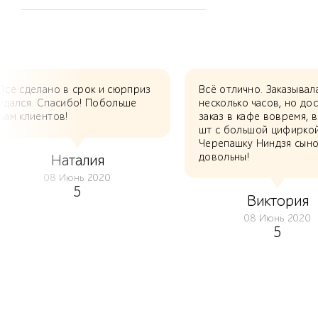
Все сделано в срок и сюрприз
Всё отлично. Заказывал
удался. Спасибо! Побольше
несколько часов, но до
вам клиентов!
заказ в кафе вовремя, в
шт с большой цифирко
Черепашку Ниндзя сыно
довольны!
Наталия
08 Июнь 2020
5
Виктория
08 Июнь 2020
5