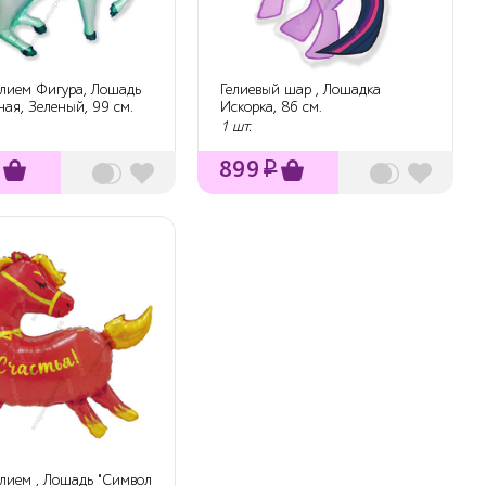
елием Фигура, Лошадь
Гелиевый шар , Лошадка
ая, Зеленый, 99 см.
Искорка, 86 см.
1 шт.
899
₽
елием , Лошадь "Символ