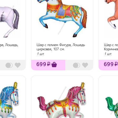
ра, Лошадь,
Шар с гелием Фигура, Лошадь
Шар с г
цирковая, 107 см.
Коричнев
1 шт.
1 шт.
699
₽
699
₽