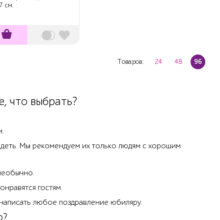
7 см.
Товаров:
24
48
96
, что выбрать?
и.
идеть. Мы рекомендуем их только людям с хорошим
необычно.
онравятся гостям.
 написать любое поздравление юбиляру.
о?