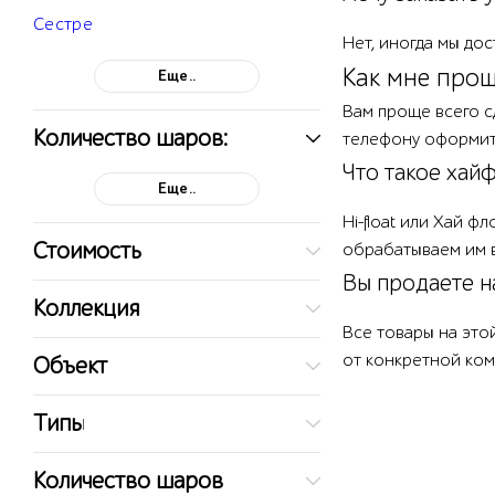
Сестре
Нет, иногда мы дос
Как мне прощ
Еще..
Вам проще всего сд
Количество шаров:
телефону оформит 
Что такое хайфл
Еще..
Hi-float или Хай 
Стоимость
обрабатываем им 
Вы продаете н
Коллекция
Все товары на это
от конкретной ком
Объект
Типы
Количество шаров