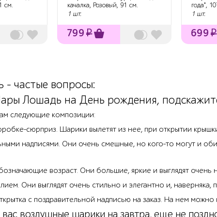
1 см.
качалка, Розовый, 91 см.
года", 10
1 шт.
1 шт.
799
₽
699
₽
 - частые вопросы:
ары Лошадь на День рождения, подскажите
ам следующие композиции:
оробке-сюрприз. Шарики вылетят из нее, при открытии крышк
ьными надписями. Они очень смешные, но кого-то могут и об
бозначающие возраст. Они большие, яркие и выглядят очень 
лием. Они выглядят очень стильно и элегантно и, наверняка, п
ткрытка с поздравительной надписью на заказ. На нем можно
у вас воздушные шарики на завтра, еще не поздн